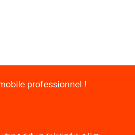
obile professionnel !
, Hyundai, Infiniti, Jeep, Kia, Lamborghini, Land Rover,