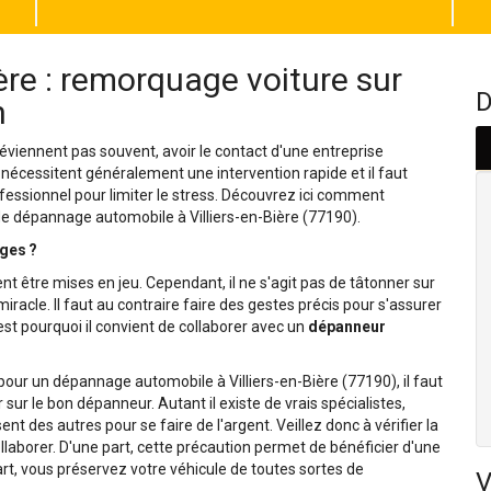
ère : remorquage voiture sur
D
h
viennent pas souvent, avoir le contact d'une entreprise
 nécessitent généralement une intervention rapide et il faut
fessionnel pour limiter le stress. Découvrez ici comment
de dépannage automobile à Villiers-en-Bière (77190).
ges ?
nt être mises en jeu. Cependant, il ne s'agit pas de tâtonner sur
racle. Il faut au contraire faire des gestes précis pour s'assurer
st pourquoi il convient de collaborer avec un
dépanneur
 pour un dépannage automobile à Villiers-en-Bière (77190), il faut
 sur le bon dépanneur. Autant il existe de vrais spécialistes,
t des autres pour se faire de l'argent. Veillez donc à vérifier la
laborer. D'une part, cette précaution permet de bénéficier d'une
art, vous préservez votre véhicule de toutes sortes de
V