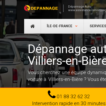
Dépannage Auto
www.assistance-remorquag
DÉPANNAGE
ÎLE-DE-FRANCE
SERVICE
AUTO
Dépannage au
Villiers-en-Biè
Vous cherchez une équipe dynamiqu
voiture à Villiers-en-Bière ? Vous ê
Tel
01 88 32 62 32
Intervention rapide en 30 minutes