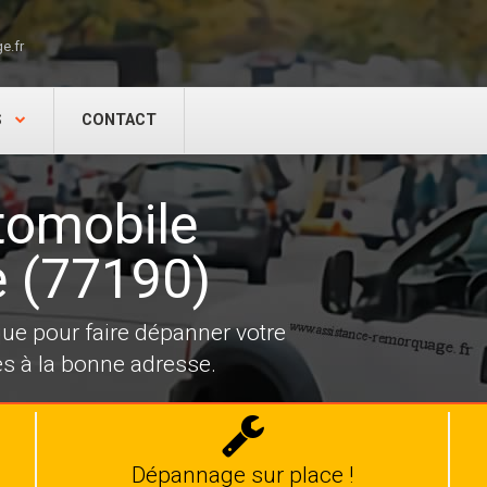
e.fr
S
CONTACT
tomobile
re (77190)
e pour faire dépanner votre
tes à la bonne adresse.
Dépannage
auto
Dépannage sur place !