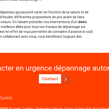
penses qui peuvent varier en fonction de la nature et de
é d'étudier différentes propositions de prix avant de faire
 voiture. En faisant précéder nos interventions d'un
devis
meilleurs alliés pour tous vos travaux de dépannage sur
f est en effet de vous permettre de connaitre d'avance le coût
 En collaborant avec nous, vous bénéficiez toujours des
cter en urgence dépannage autom
Contact
tures:
MW, Bugatti, Cadillac, Chevrolet, Citroen, Dacia, Dodge, Fiat, Ford, Honda