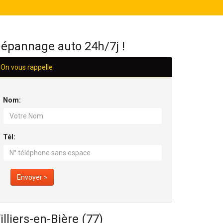
H/24
épannage auto 24h/7j !
On vous rappelle
Nom:
Tél:
Envoyer »
illiers-en-Bière (77)