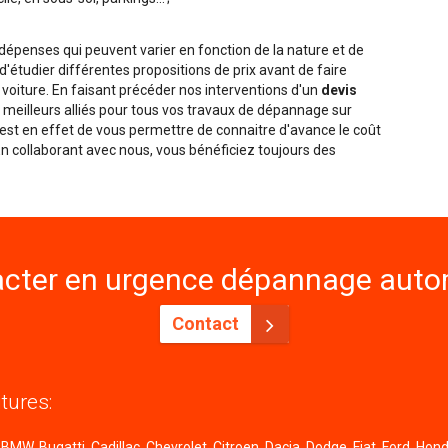
penses qui peuvent varier en fonction de la nature et de
é d'étudier différentes propositions de prix avant de faire
 voiture. En faisant précéder nos interventions d'un
devis
meilleurs alliés pour tous vos travaux de dépannage sur
f est en effet de vous permettre de connaitre d'avance le coût
 En collaborant avec nous, vous bénéficiez toujours des
cter en urgence dépannage autom
Contact
tures:
MW, Bugatti, Cadillac, Chevrolet, Citroen, Dacia, Dodge, Fiat, Ford, Honda