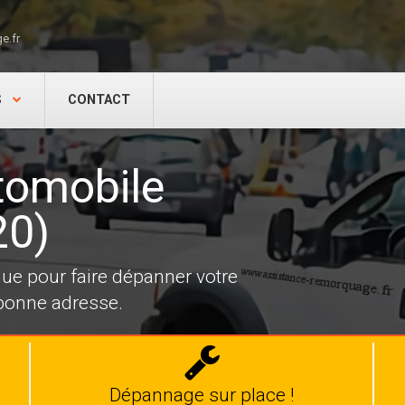
e.fr
S
CONTACT
tomobile
20)
e pour faire dépanner votre
 bonne adresse.
Dépannage
auto
Dépannage sur place !