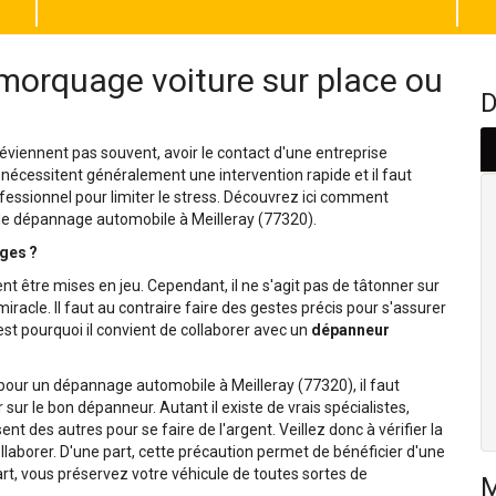
morquage voiture sur place ou
D
viennent pas souvent, avoir le contact d'une entreprise
 nécessitent généralement une intervention rapide et il faut
fessionnel pour limiter le stress. Découvrez ici comment
 de dépannage automobile à Meilleray (77320).
ges ?
nt être mises en jeu. Cependant, il ne s'agit pas de tâtonner sur
racle. Il faut au contraire faire des gestes précis pour s'assurer
st pourquoi il convient de collaborer avec un
dépanneur
l pour un dépannage automobile à Meilleray (77320), il faut
 sur le bon dépanneur. Autant il existe de vrais spécialistes,
t des autres pour se faire de l'argent. Veillez donc à vérifier la
laborer. D'une part, cette précaution permet de bénéficier d'une
art, vous préservez votre véhicule de toutes sortes de
M