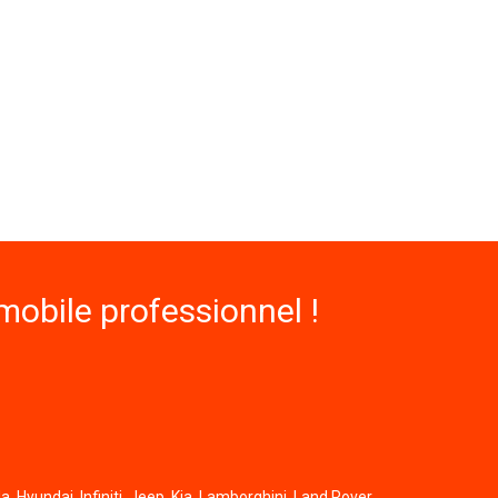
obile professionnel !
, Hyundai, Infiniti, Jeep, Kia, Lamborghini, Land Rover,