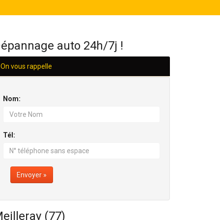
H/24
épannage auto 24h/7j !
On vous rappelle
Nom:
Tél:
Envoyer »
eilleray (77)