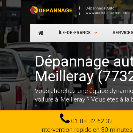
Dépannage Auto
www.assistance-remorquag
DÉPANNAGE
ÎLE-DE-FRANCE
SERVICE
AUTO
Dépannage au
Meilleray (773
Vous cherchez une équipe dynamiqu
voiture à Meilleray ? Vous êtes à la
Tel
01 88 32 62 32
Intervention rapide en 30 minutes