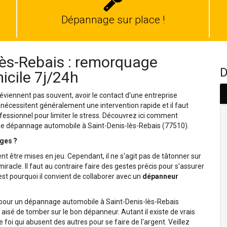
Dépannage
auto
Dépannage sur place !
ès-Rebais : remorquage
D
icile 7j/24h
viennent pas souvent, avoir le contact d'une entreprise
 nécessitent généralement une intervention rapide et il faut
fessionnel pour limiter le stress. Découvrez ici comment
 de dépannage automobile à Saint-Denis-lès-Rebais (77510).
ges ?
nt être mises en jeu. Cependant, il ne s'agit pas de tâtonner sur
racle. Il faut au contraire faire des gestes précis pour s'assurer
st pourquoi il convient de collaborer avec un
dépanneur
el pour un dépannage automobile à Saint-Denis-lès-Rebais
rs aisé de tomber sur le bon dépanneur. Autant il existe de vrais
 foi qui abusent des autres pour se faire de l'argent. Veillez