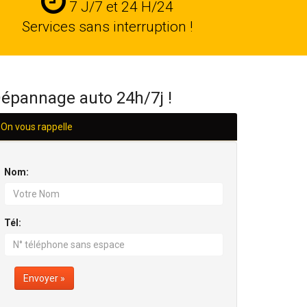
Services
7 J/7 et 24 H/24
24
Services sans interruption !
H/24
épannage auto 24h/7j !
On vous rappelle
Nom:
Tél:
Envoyer »