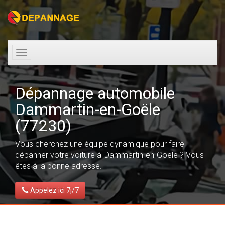
Toggle
navigation
Dépannage automobile
Dammartin-en-Goële
(77230)
Vous cherchez une équipe dynamique pour faire
dépanner votre voiture à Dammartin-en-Goële ? Vous
êtes à la bonne adresse.
Appelez ici 7j/7