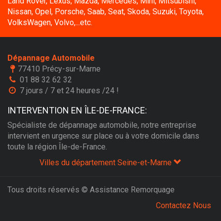
Land Rover, Lexus, Mazda, Mercedes, Mini, Mitsubishi,
Nissan, Opel, Porsche, Saab, Seat, Skoda, Suzuki, Toyota,
VolksWagen, Volvo,...etc.
Dépannage Automobile
77410 Précy-sur-Marne
01 88 32 62 32
7 jours / 7 et 24 heures /24 !
INTERVENTION EN ÎLE-DE-FRANCE:
Spécialiste de dépannage automobile, notre entreprise
intervient en urgence sur place ou à votre domicile dans
toute la région Île-de-France.
Villes du département Seine-et-Marne
Tous droits réservés © Assistance Remorquage
Contactez Nous