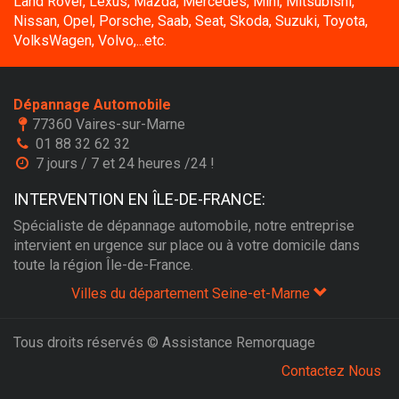
Land Rover, Lexus, Mazda, Mercedes, Mini, Mitsubishi,
Nissan, Opel, Porsche, Saab, Seat, Skoda, Suzuki, Toyota,
VolksWagen, Volvo,...etc.
Dépannage Automobile
77360 Vaires-sur-Marne
01 88 32 62 32
7 jours / 7 et 24 heures /24 !
INTERVENTION EN ÎLE-DE-FRANCE:
Spécialiste de dépannage automobile, notre entreprise
intervient en urgence sur place ou à votre domicile dans
toute la région Île-de-France.
Villes du département Seine-et-Marne
Tous droits réservés © Assistance Remorquage
Contactez Nous