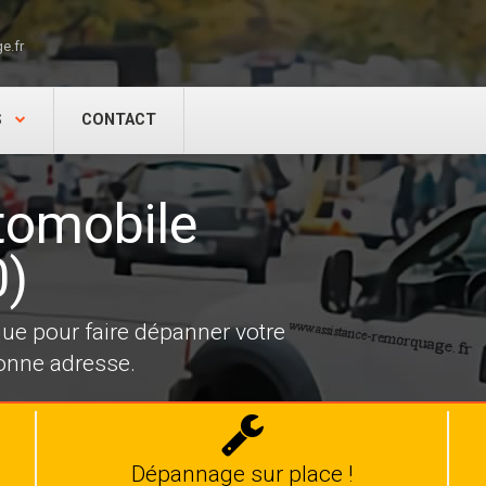
e.fr
S
CONTACT
tomobile
0)
e pour faire dépanner votre
bonne adresse.
Dépannage
auto
Dépannage sur place !