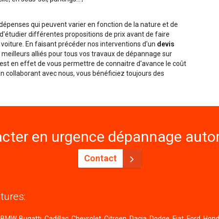
penses qui peuvent varier en fonction de la nature et de
é d'étudier différentes propositions de prix avant de faire
 voiture. En faisant précéder nos interventions d'un
devis
meilleurs alliés pour tous vos travaux de dépannage sur
f est en effet de vous permettre de connaitre d'avance le coût
 En collaborant avec nous, vous bénéficiez toujours des
cter en urgence dépannage autom
Contact
tures:
MW, Bugatti, Cadillac, Chevrolet, Citroen, Dacia, Dodge, Fiat, Ford, Honda