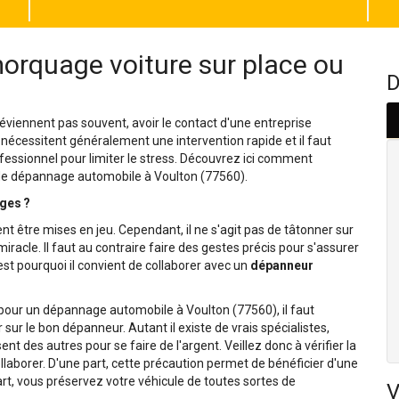
orquage voiture sur place ou
D
viennent pas souvent, avoir le contact d'une entreprise
 nécessitent généralement une intervention rapide et il faut
fessionnel pour limiter le stress. Découvrez ici comment
 de dépannage automobile à Voulton (77560).
ges ?
nt être mises en jeu. Cependant, il ne s'agit pas de tâtonner sur
racle. Il faut au contraire faire des gestes précis pour s'assurer
st pourquoi il convient de collaborer avec un
dépanneur
l pour un dépannage automobile à Voulton (77560), il faut
 sur le bon dépanneur. Autant il existe de vrais spécialistes,
t des autres pour se faire de l'argent. Veillez donc à vérifier la
laborer. D'une part, cette précaution permet de bénéficier d'une
art, vous préservez votre véhicule de toutes sortes de
V