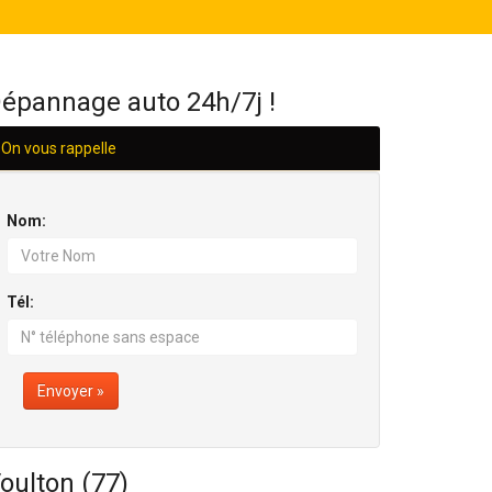
H/24
épannage auto 24h/7j !
On vous rappelle
Nom:
Tél:
Envoyer »
oulton (77)