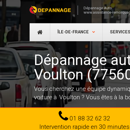
Dépannage Auto
www.assistance-remorquag
DÉPANNAGE
ÎLE-DE-FRANCE
SERVICE
AUTO
Dépannage au
Voulton (7756
Vous cherchez une équipe dynamiqu
voiture à Voulton ? Vous êtes à la 
Tel
01 88 32 62 32
Intervention rapide en 30 minutes