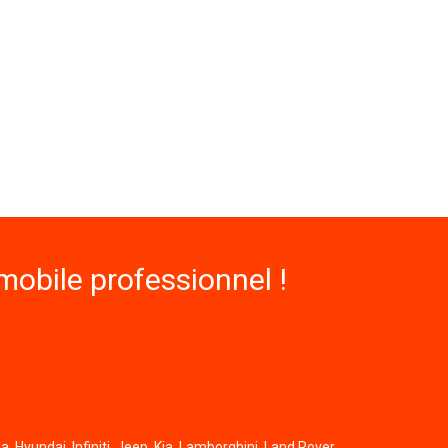
obile professionnel !
, Hyundai, Infiniti, Jeep, Kia, Lamborghini, Land Rover,