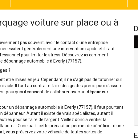
quage voiture sur place ou à
D
viennent pas souvent, avoir le contact d'une entreprise
 nécessitent généralement une intervention rapide et il faut
fessionnel pour limiter le stress. Découvrez ici comment
 de dépannage automobile à Everly (77157).
ges ?
nt être mises en jeu. Cependant, il ne s'agit pas de tâtonner sur
racle. Il faut au contraire faire des gestes précis pour s'assurer
st pourquoi il convient de collaborer avec un
dépanneur
l pour un dépannage automobile à Everly (77157), il faut pourtant
n dépanneur. Autant il existe de vrais spécialistes, autant il
res pour se faire de l'argent. Veillez donc à vérifier la
laborer. D'une part, cette précaution permet de bénéficier d'une
art, vous préservez votre véhicule de toutes sortes de
E