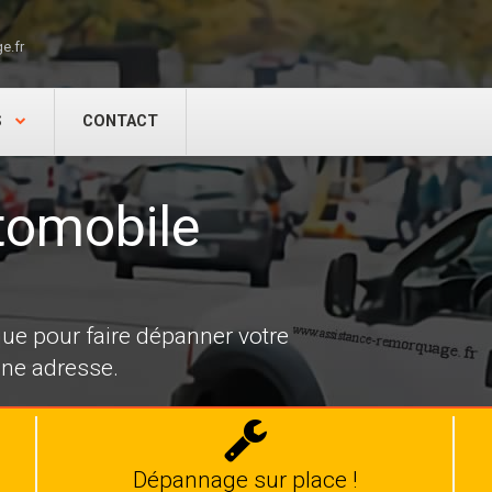
e.fr
S
CONTACT
tomobile
e pour faire dépanner votre
nne adresse.
Dépannage
auto
Dépannage sur place !