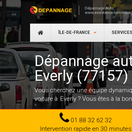
Dépannage Auto
www.assistance-remorquag
DÉPANNAGE
ÎLE-DE-FRANCE
SERVICE
AUTO
Dépannage au
Everly (77157)
Vous cherchez une équipe dynamiqu
voiture à Everly ? Vous êtes à la bo
Tel
01 88 32 62 32
Intervention rapide en 30 minutes