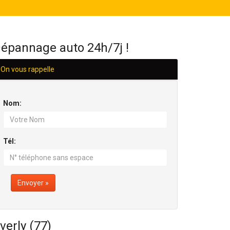
H/24
épannage auto 24h/7j !
On vous rappelle
Nom:
Tél:
Envoyer »
verly (77)