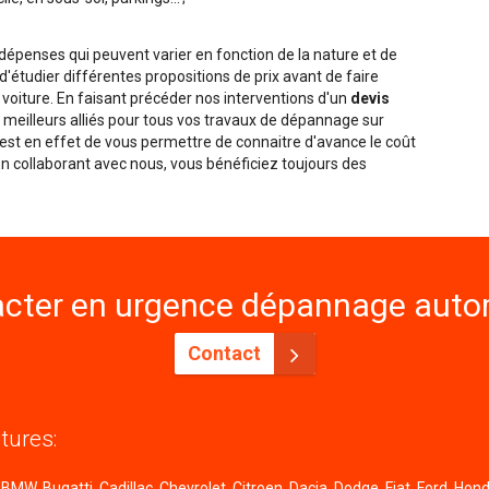
penses qui peuvent varier en fonction de la nature et de
é d'étudier différentes propositions de prix avant de faire
 voiture. En faisant précéder nos interventions d'un
devis
meilleurs alliés pour tous vos travaux de dépannage sur
f est en effet de vous permettre de connaitre d'avance le coût
 En collaborant avec nous, vous bénéficiez toujours des
cter en urgence dépannage autom
Contact
tures:
MW, Bugatti, Cadillac, Chevrolet, Citroen, Dacia, Dodge, Fiat, Ford, Honda