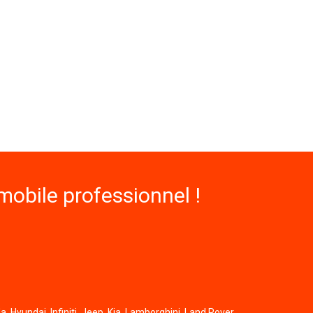
obile professionnel !
, Hyundai, Infiniti, Jeep, Kia, Lamborghini, Land Rover,