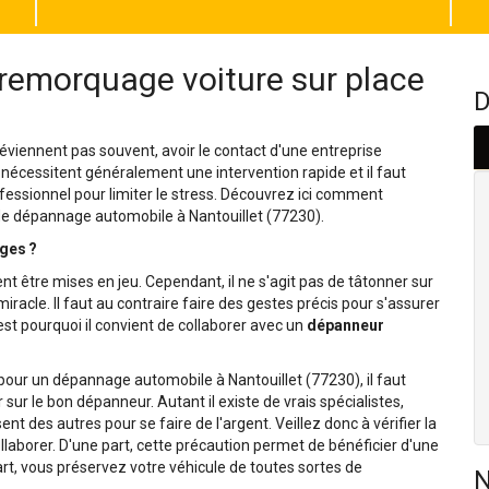
 remorquage voiture sur place
D
viennent pas souvent, avoir le contact d'une entreprise
 nécessitent généralement une intervention rapide et il faut
fessionnel pour limiter le stress. Découvrez ici comment
 de dépannage automobile à Nantouillet (77230).
ges ?
nt être mises en jeu. Cependant, il ne s'agit pas de tâtonner sur
racle. Il faut au contraire faire des gestes précis pour s'assurer
st pourquoi il convient de collaborer avec un
dépanneur
l pour un dépannage automobile à Nantouillet (77230), il faut
 sur le bon dépanneur. Autant il existe de vrais spécialistes,
t des autres pour se faire de l'argent. Veillez donc à vérifier la
laborer. D'une part, cette précaution permet de bénéficier d'une
art, vous préservez votre véhicule de toutes sortes de
N