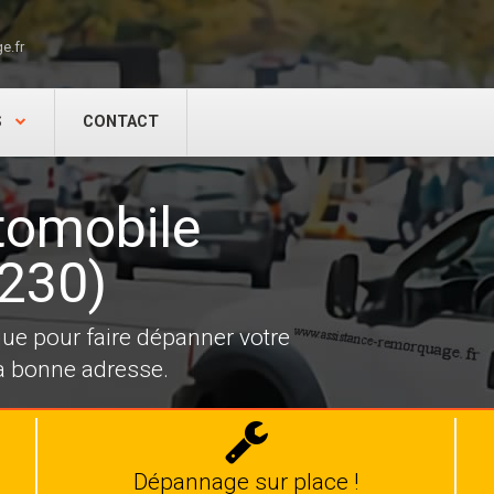
e.fr
S
CONTACT
tomobile
7230)
e pour faire dépanner votre
la bonne adresse.
Dépannage
auto
Dépannage sur place !