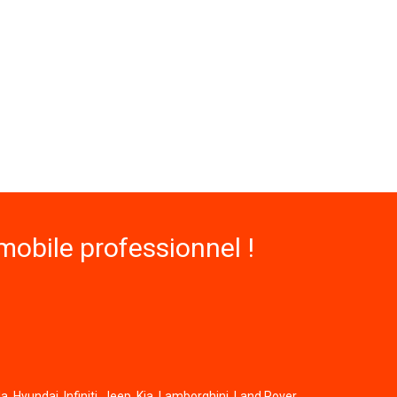
obile professionnel !
, Hyundai, Infiniti, Jeep, Kia, Lamborghini, Land Rover,