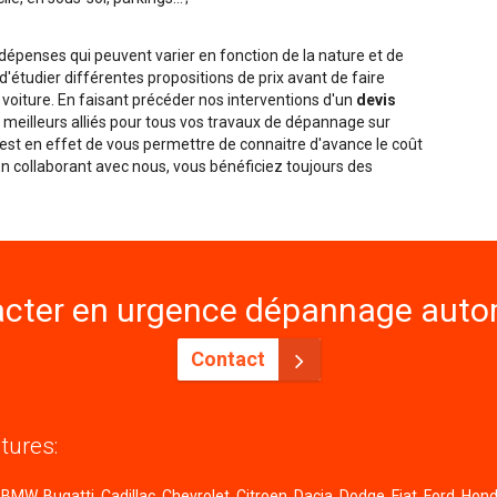
penses qui peuvent varier en fonction de la nature et de
é d'étudier différentes propositions de prix avant de faire
 voiture. En faisant précéder nos interventions d'un
devis
meilleurs alliés pour tous vos travaux de dépannage sur
f est en effet de vous permettre de connaitre d'avance le coût
 En collaborant avec nous, vous bénéficiez toujours des
cter en urgence dépannage autom
Contact
tures:
MW, Bugatti, Cadillac, Chevrolet, Citroen, Dacia, Dodge, Fiat, Ford, Honda