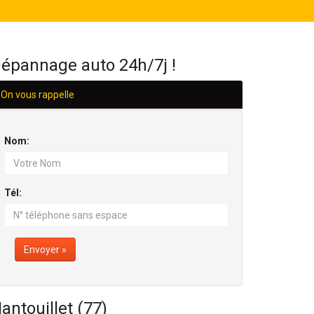
H/24
épannage auto 24h/7j !
On vous rappelle
Nom:
Tél:
Envoyer »
antouillet (77)