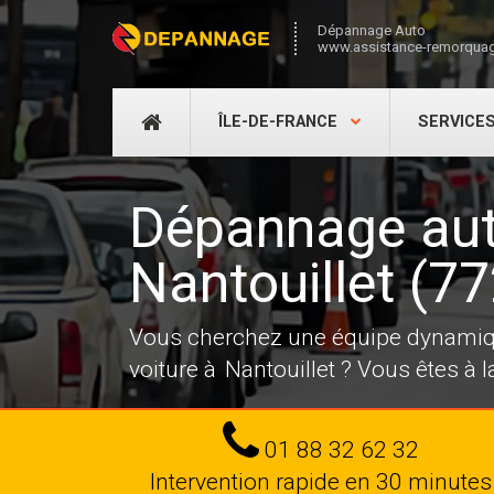
Dépannage Auto
www.assistance-remorquag
DÉPANNAGE
ÎLE-DE-FRANCE
SERVICE
AUTO
Dépannage au
Nantouillet (7
Vous cherchez une équipe dynamiqu
voiture à Nantouillet ? Vous êtes à 
Tel
01 88 32 62 32
Intervention rapide en 30 minutes