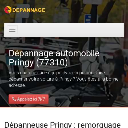
Toggle
navigation
Dépannage automobile
Pringy (77310)
Vous cherchez une équipe dynamique pour faire
dépanner votre voiture à Pringy ? Vous êtes à la bonne
adresse.
Appelez ici 7j/7
Dépanneuse Pringy : remorquage