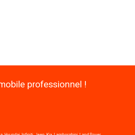
obile professionnel !
, Hyundai, Infiniti, Jeep, Kia, Lamborghini, Land Rover,