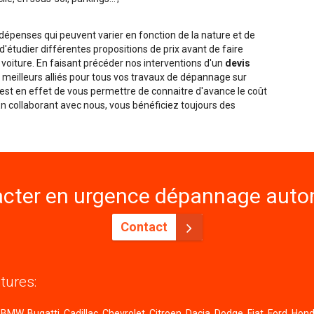
penses qui peuvent varier en fonction de la nature et de
é d'étudier différentes propositions de prix avant de faire
 voiture. En faisant précéder nos interventions d'un
devis
meilleurs alliés pour tous vos travaux de dépannage sur
f est en effet de vous permettre de connaitre d'avance le coût
 En collaborant avec nous, vous bénéficiez toujours des
cter en urgence dépannage autom
Contact
tures:
MW, Bugatti, Cadillac, Chevrolet, Citroen, Dacia, Dodge, Fiat, Ford, Honda