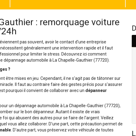
authier : remorquage voiture
D
j/24h
viennent pas souvent, avoir le contact d'une entreprise
 nécessitent généralement une intervention rapide et il faut
fessionnel pour limiter le stress. Découvrez ici comment
 de dépannage automobile à La Chapelle-Gauthier (77720).
ges ?
nt être mises en jeu. Cependant, il ne s'agit pas de tâtonner sur
racle. Il faut au contraire faire des gestes précis pour s'assurer
st pourquoi il convient de collaborer avec un
dépanneur
el pour un dépannage automobile à La Chapelle-Gauthier (77720),
e tomber sur le bon dépanneur. Autant il existe de vrais
 foi qui abusent des autres pour se faire de l'argent. Veillez
uel vous allez collaborer. D'une part, cette précaution permet de
nnable
. D'autre part, vous préservez votre véhicule de toutes
L