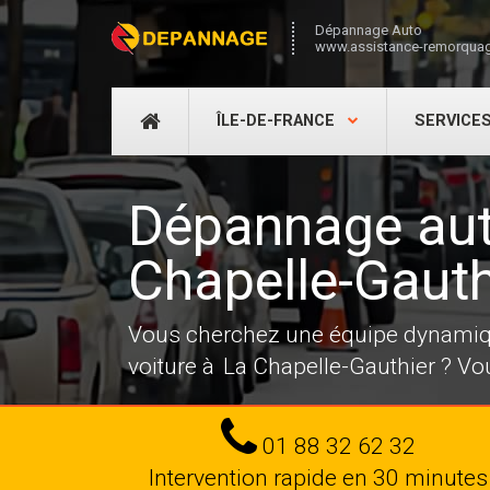
Dépannage Auto
www.assistance-remorquag
DÉPANNAGE
ÎLE-DE-FRANCE
SERVICE
AUTO
Dépannage aut
Chapelle-Gauth
Vous cherchez une équipe dynamiqu
voiture à La Chapelle-Gauthier ? Vo
Tel
01 88 32 62 32
Intervention rapide en 30 minutes