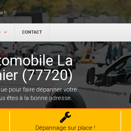
e.fr
S
CONTACT
omobile La
ier (77720)
e pour faire dépanner votre
us êtes à la bonne adresse.
Dépannage
auto
Dépannage sur place !