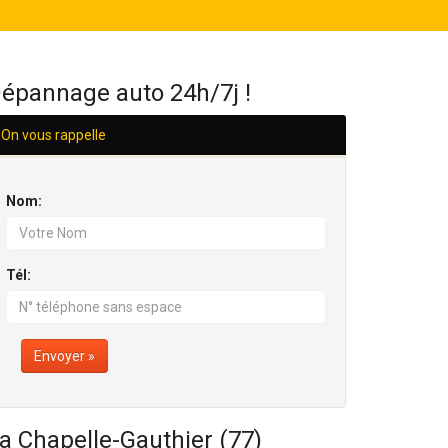
H/24
épannage auto 24h/7j !
On vous rappelle
Nom:
Tél:
Envoyer »
a Chapelle-Gauthier (77)