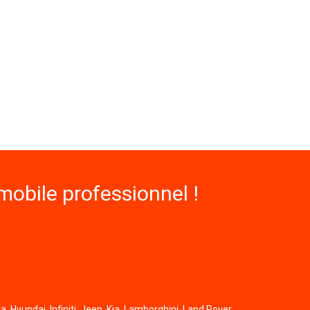
obile professionnel !
, Hyundai, Infiniti, Jeep, Kia, Lamborghini, Land Rover,