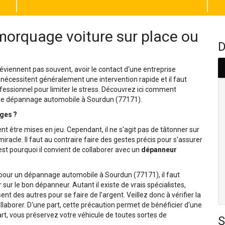
orquage voiture sur place ou
D
viennent pas souvent, avoir le contact d'une entreprise
 nécessitent généralement une intervention rapide et il faut
fessionnel pour limiter le stress. Découvrez ici comment
x de dépannage automobile à Sourdun (77171).
ges ?
nt être mises en jeu. Cependant, il ne s'agit pas de tâtonner sur
racle. Il faut au contraire faire des gestes précis pour s'assurer
st pourquoi il convient de collaborer avec un
dépanneur
l pour un dépannage automobile à Sourdun (77171), il faut
 sur le bon dépanneur. Autant il existe de vrais spécialistes,
t des autres pour se faire de l'argent. Veillez donc à vérifier la
laborer. D'une part, cette précaution permet de bénéficier d'une
art, vous préservez votre véhicule de toutes sortes de
S