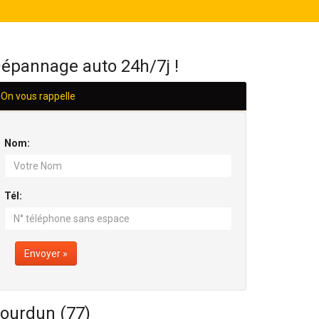
H/24
épannage auto 24h/7j !
On vous rappelle
Nom:
Tél:
Envoyer »
ourdun (77)