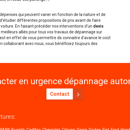
penses qui peuvent varier en fonction de la nature et de
é d'étudier différentes propositions de prix avant de faire
 voiture. En faisant précéder nos interventions d'un
devis
meilleurs alliés pour tous vos travaux de dépannage sur
f est en effet de vous permettre de connaitre d'avance le coût
 En collaborant avec nous, vous bénéficiez toujours des
cter en urgence dépannage autom
Contact
tures:
MW, Bugatti, Cadillac, Chevrolet, Citroen, Dacia, Dodge, Fiat, Ford, Honda