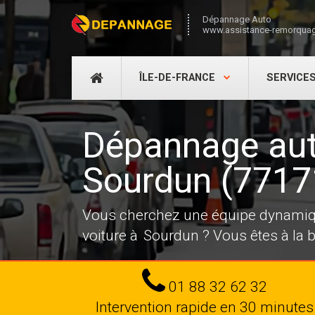
Dépannage Auto
www.assistance-remorquag
DÉPANNAGE
ÎLE-DE-FRANCE
SERVICE
AUTO
Dépannage au
Sourdun (7717
Vous cherchez une équipe dynamiqu
voiture à Sourdun ? Vous êtes à la 
Tel
01 88 32 62 32
Intervention rapide en 30 minutes