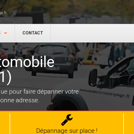
e.fr
S
CONTACT
tomobile
1)
e pour faire dépanner votre
bonne adresse.
Dépannage
auto
Dépannage sur place !