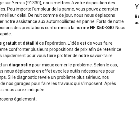
ge sur Yerres (91330), nous mettons à votre disposition des
Y
les. Peu importe l'ampleur de la panne, vous pouvez compter
 meilleur délai. De nuit comme de jour, nous nous déplaçons
Bé
r notre assistance aux automobilistes en panne. Forts de notre
au
osons des prestations conformes à la
norme NF X50-840
. Nous
rapide.
s gratuit
et
détaillé
de l'opération. L'idée est de vous faire
e confronter plusieurs propositions de prix afin de retenir ce
 rapidement pour vous faire profiter de notre savoir-faire.
rd un
diagnostic
pour mieux cerner le problème. Selon le cas,
ous nous déplaçons en effet avec les outils nécessaires pour
s. Si le diagnostic révèle un problème plus sérieux, nos
de nos garages pour faire les travaux qui s'imposent. Après
ous nous aurez indiquée.
oposons également :