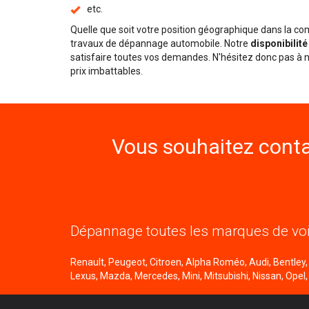
etc.
Quelle que soit votre position géographique dans la 
travaux de dépannage automobile. Notre
disponibilit
satisfaire toutes vos demandes. N'hésitez donc pas à n
prix imbattables.
Vous souhaitez conta
Dépannage toutes les marques de voi
Renault, Peugeot, Citroen, Alpha Roméo, Audi, Bentley, B
Lexus, Mazda, Mercedes, Mini, Mitsubishi, Nissan, Opel,