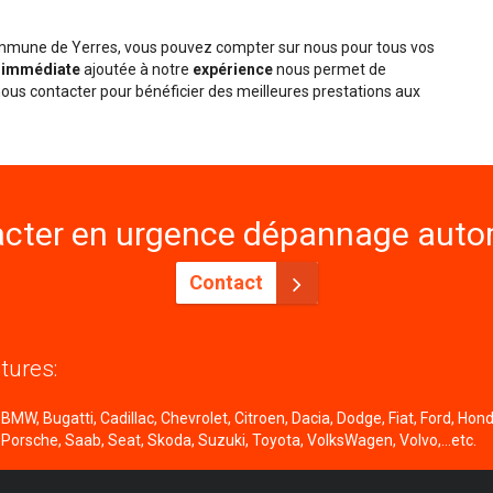
commune de Yerres, vous pouvez compter sur nous pour tous vos
é immédiate
ajoutée à notre
expérience
nous permet de
ous contacter pour bénéficier des meilleures prestations aux
cter en urgence dépannage autom
Contact
tures:
MW, Bugatti, Cadillac, Chevrolet, Citroen, Dacia, Dodge, Fiat, Ford, Honda
 Porsche, Saab, Seat, Skoda, Suzuki, Toyota, VolksWagen, Volvo,...etc.