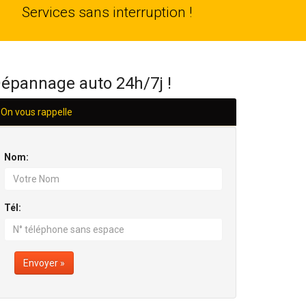
24
Services sans interruption !
H/24
épannage auto 24h/7j !
On vous rappelle
Nom:
Tél:
Envoyer »