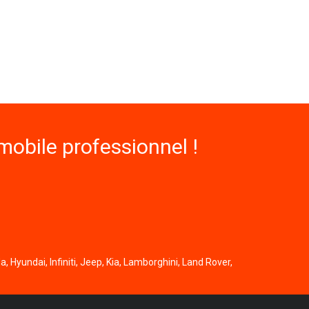
obile professionnel !
, Hyundai, Infiniti, Jeep, Kia, Lamborghini, Land Rover,