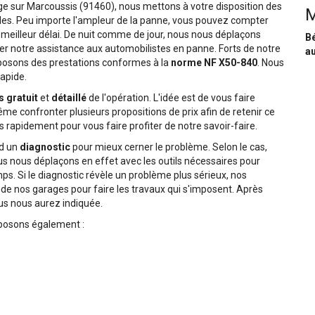
ge sur Marcoussis (91460), nous mettons à votre disposition des
M
les. Peu importe l'ampleur de la panne, vous pouvez compter
 meilleur délai. De nuit comme de jour, nous nous déplaçons
Bé
r notre assistance aux automobilistes en panne. Forts de notre
au
osons des prestations conformes à la
norme NF X50-840
. Nous
rapide.
s gratuit
et
détaillé
de l'opération. L'idée est de vous faire
e confronter plusieurs propositions de prix afin de retenir ce
 rapidement pour vous faire profiter de notre savoir-faire.
rd un
diagnostic
pour mieux cerner le problème. Selon le cas,
ous nous déplaçons en effet avec les outils nécessaires pour
s. Si le diagnostic révèle un problème plus sérieux, nos
de nos garages pour faire les travaux qui s'imposent. Après
ous nous aurez indiquée.
oposons également :