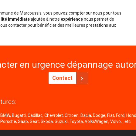
commune de Marcoussis, vous pouvez compter sur nous pour tous
ilité immédiate
ajoutée à notre
expérience
nous permet de
ous contacter pour bénéficier des meilleures prestations aux
cter en urgence dépannage autom
Contact
tures:
MW, Bugatti, Cadillac, Chevrolet, Citroen, Dacia, Dodge, Fiat, Ford, Honda
 Porsche, Saab, Seat, Skoda, Suzuki, Toyota, VolksWagen, Volvo,...etc.