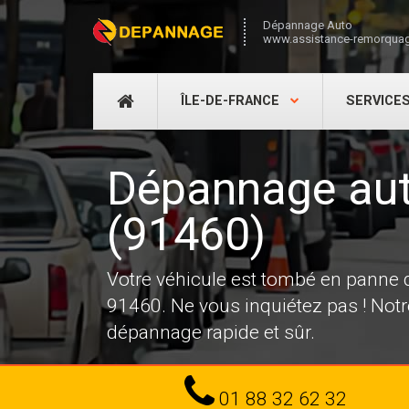
Dépannage Auto
www.assistance-remorquag
DÉPANNAGE
ÎLE-DE-FRANCE
SERVICE
AUTO
Dépannage aut
(91460)
Votre véhicule est tombé en pann
91460. Ne vous inquiétez pas ! Not
dépannage rapide et sûr.
Tel
01 88 32 62 32