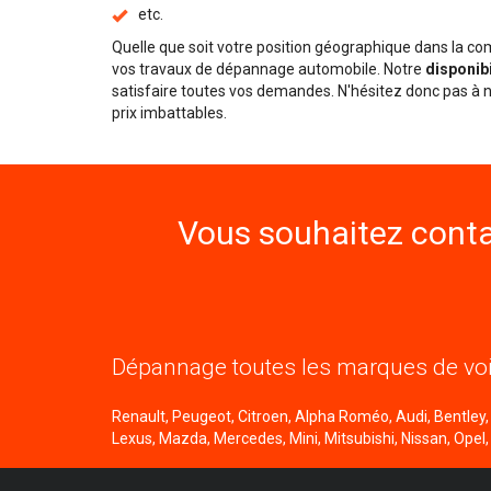
etc.
Quelle que soit votre position géographique dans la 
vos travaux de dépannage automobile. Notre
disponib
satisfaire toutes vos demandes. N'hésitez donc pas à n
prix imbattables.
Vous souhaitez conta
Dépannage toutes les marques de voi
Renault, Peugeot, Citroen, Alpha Roméo, Audi, Bentley, B
Lexus, Mazda, Mercedes, Mini, Mitsubishi, Nissan, Opel,