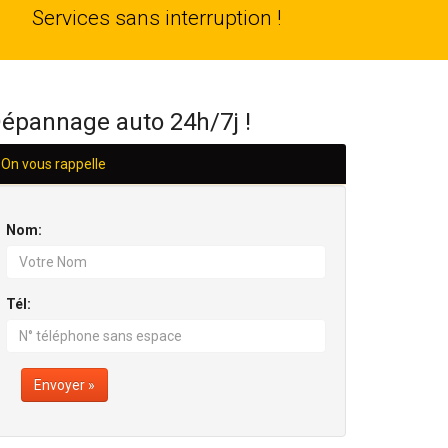
24
Services sans interruption !
H/24
épannage auto 24h/7j !
On vous rappelle
Nom:
Tél:
Envoyer »