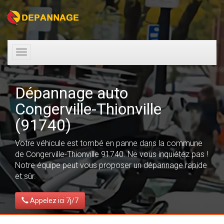
Toggle
navigation
Dépannage auto
Congerville-Thionville
(91740)
Votre véhicule est tombé en panne dans la commune
de Congerville-Thionville 91740. Ne vous inquiétez pas !
Notre équipe peut vous proposer un dépannage rapide
et sûr.
Appelez ici 7j/7