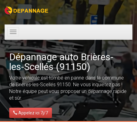
Toggle
navigation
Dépannage auto Brières-
les-Scellés (91150)
Votre véhicule est tombé en panne dans la commune
de Brières-les-Scellés 91150. Ne vous inquiétez pas !
Notre équipe peut vous proposer un dépannage rapide
et sûr.
Appelez ici 7j/7