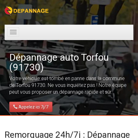
Toggle
navigation
Dépannage auto Torfou
(91730)
Votre véhicule est tombé en panne dans la commune
de Torfou 91730. Ne vous inquiétez pas ! Notre équipe
peut vous proposer un dépannage rapide et sûr.
Appelez ici 7j/7
Remorquage 24h/7j : Dépannage