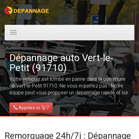
Toggle
navigation
Dépannage auto Vert-le-
Petit (91710)
Votre véhicule est tombé en panne dans la commune
de Vert-le-Petit 91710. Ne vous inquiétez pas ! Notre
équipe peut vous proposer un dépannage rapide et sûr.
Appelez ici 7j/7
Remorquage 24h/7j : Dépannage