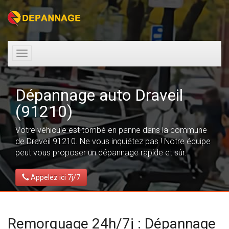
Toggle
navigation
Dépannage auto Draveil
(91210)
Votre véhicule est tombé en panne dans la commune
de Draveil 91210. Ne vous inquiétez pas ! Notre équipe
peut vous proposer un dépannage rapide et sûr.
Appelez ici 7j/7
Remorquage 24h/7j : Dépannage