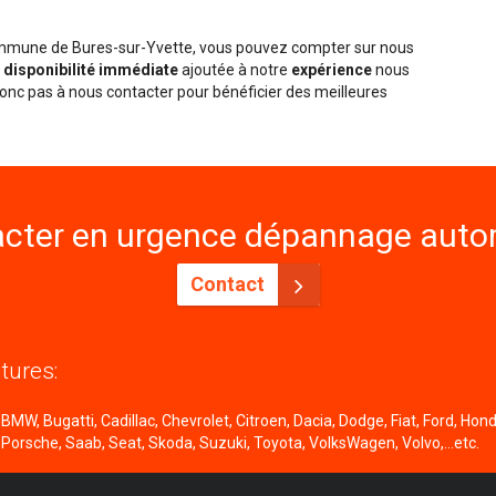
commune de Bures-sur-Yvette, vous pouvez compter sur nous
e
disponibilité immédiate
ajoutée à notre
expérience
nous
onc pas à nous contacter pour bénéficier des meilleures
cter en urgence dépannage autom
Contact
tures:
MW, Bugatti, Cadillac, Chevrolet, Citroen, Dacia, Dodge, Fiat, Ford, Honda
 Porsche, Saab, Seat, Skoda, Suzuki, Toyota, VolksWagen, Volvo,...etc.