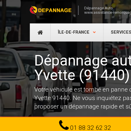
Dépannage Auto
www.assistance-remorquag
DÉPANNAGE
ÎLE-DE-FRANCE
SERVICE
AUTO
Dépannage aut
Yvette (91440)
Votre véhicule est tombé en panne
Yvette 91440. Ne vous inquiétez pas
proposer un dépannage rapide et sû
Tel
01 88 32 62 32