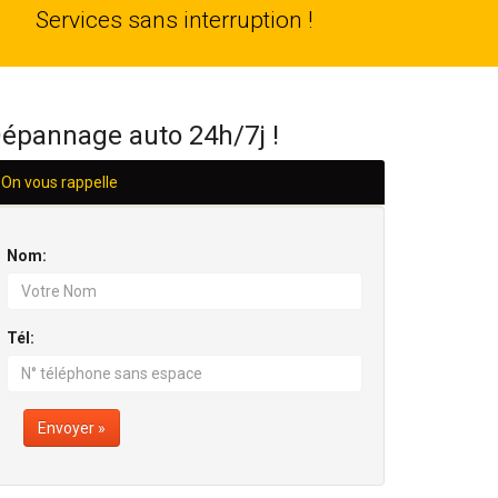
24
Services sans interruption !
H/24
épannage auto 24h/7j !
On vous rappelle
Nom:
Tél:
Envoyer »