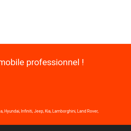
obile professionnel !
, Hyundai, Infiniti, Jeep, Kia, Lamborghini, Land Rover,