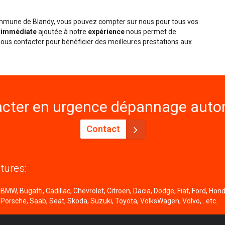
commune de Blandy, vous pouvez compter sur nous pour tous vos
é immédiate
ajoutée à notre
expérience
nous permet de
ous contacter pour bénéficier des meilleures prestations aux
cter en urgence dépannage autom
Contact
tures:
MW, Bugatti, Cadillac, Chevrolet, Citroen, Dacia, Dodge, Fiat, Ford, Honda
 Porsche, Saab, Seat, Skoda, Suzuki, Toyota, VolksWagen, Volvo,...etc.