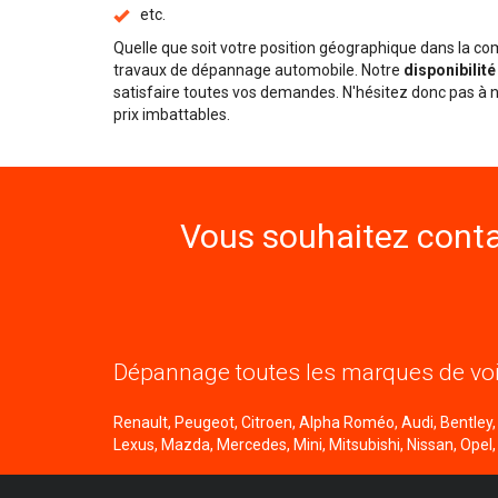
etc.
Quelle que soit votre position géographique dans la 
travaux de dépannage automobile. Notre
disponibilit
satisfaire toutes vos demandes. N'hésitez donc pas à n
prix imbattables.
Vous souhaitez conta
Dépannage toutes les marques de voi
Renault, Peugeot, Citroen, Alpha Roméo, Audi, Bentley, B
Lexus, Mazda, Mercedes, Mini, Mitsubishi, Nissan, Opel,