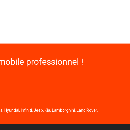
obile professionnel !
, Hyundai, Infiniti, Jeep, Kia, Lamborghini, Land Rover,