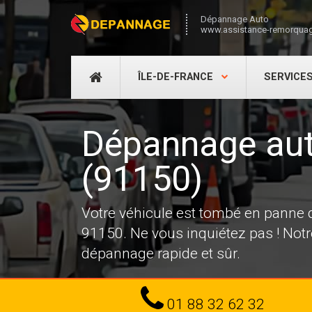
Dépannage Auto
www.assistance-remorquag
DÉPANNAGE
ÎLE-DE-FRANCE
SERVICE
AUTO
Dépannage aut
(91150)
Votre véhicule est tombé en panne
91150. Ne vous inquiétez pas ! Not
dépannage rapide et sûr.
Tel
01 88 32 62 32