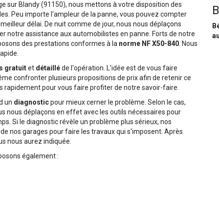
ge sur Blandy (91150), nous mettons à votre disposition des
B
les. Peu importe l'ampleur de la panne, vous pouvez compter
 meilleur délai. De nuit comme de jour, nous nous déplaçons
Bé
r notre assistance aux automobilistes en panne. Forts de notre
au
osons des prestations conformes à la
norme NF X50-840
. Nous
rapide.
s gratuit
et
détaillé
de l'opération. L'idée est de vous faire
e confronter plusieurs propositions de prix afin de retenir ce
 rapidement pour vous faire profiter de notre savoir-faire.
rd un
diagnostic
pour mieux cerner le problème. Selon le cas,
ous nous déplaçons en effet avec les outils nécessaires pour
s. Si le diagnostic révèle un problème plus sérieux, nos
de nos garages pour faire les travaux qui s'imposent. Après
ous nous aurez indiquée.
oposons également :