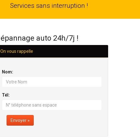
24
Services sans interruption !
H/24
épannage auto 24h/7j !
On vous rappelle
Nom:
Tél:
Envoyer »