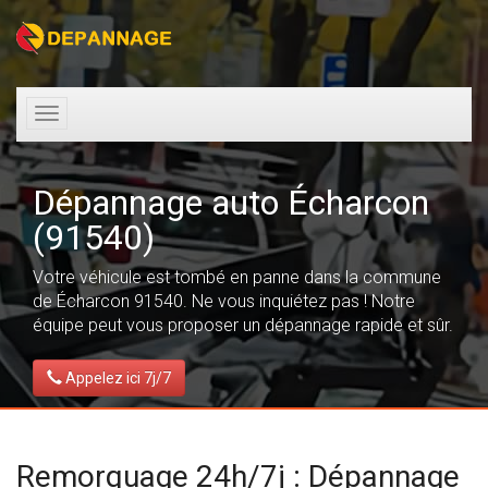
Toggle
navigation
Dépannage auto Écharcon
(91540)
Votre véhicule est tombé en panne dans la commune
de Écharcon 91540. Ne vous inquiétez pas ! Notre
équipe peut vous proposer un dépannage rapide et sûr.
Appelez ici 7j/7
Remorquage 24h/7j : Dépannage