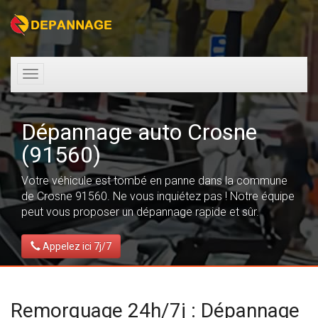
Toggle
navigation
Dépannage auto Crosne
(91560)
Votre véhicule est tombé en panne dans la commune
de Crosne 91560. Ne vous inquiétez pas ! Notre équipe
peut vous proposer un dépannage rapide et sûr.
Appelez ici 7j/7
Remorquage 24h/7j : Dépannage