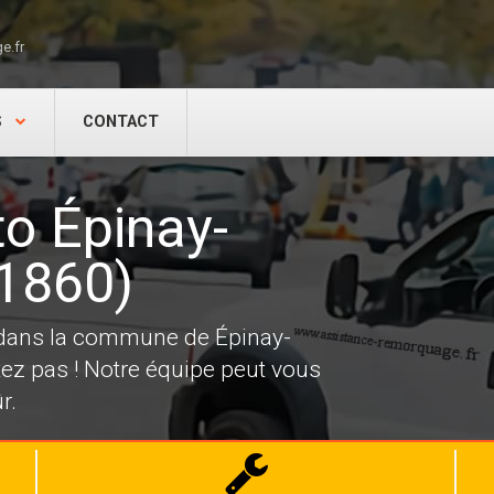
e.fr
S
CONTACT
o Épinay-
91860)
 dans la commune de Épinay-
ez pas ! Notre équipe peut vous
r.
Dépannage