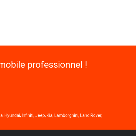
obile professionnel !
, Hyundai, Infiniti, Jeep, Kia, Lamborghini, Land Rover,