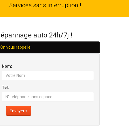
24
Services sans interruption !
H/24
épannage auto 24h/7j !
On vous rappelle
Nom:
Tél:
Envoyer »