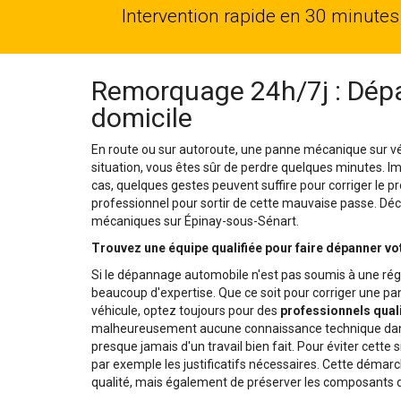
Intervention rapide en 30 minutes
Remorquage 24h/7j : Dépa
domicile
En route ou sur autoroute, une panne mécanique sur vé
situation, vous êtes sûr de perdre quelques minutes. 
cas, quelques gestes peuvent suffire pour corriger le pr
professionnel pour sortir de cette mauvaise passe. Déco
mécaniques sur Épinay-sous-Sénart.
Trouvez une équipe qualifiée pour faire dépanner vo
Si le dépannage automobile n'est pas soumis à une rég
beaucoup d'expertise. Que ce soit pour corriger une 
véhicule, optez toujours pour des
professionnels quali
malheureusement aucune connaissance technique dans 
presque jamais d'un travail bien fait. Pour éviter cette 
par exemple les justificatifs nécessaires. Cette démar
qualité, mais également de préserver les composants d