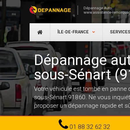
Dépannage Auto
www.assistance-remorquag
DÉPANNAGE
ÎLE-DE-FRANCE
SERVICE
AUTO
Dépannage aut
sous-Sénart (
Votre véhicule est tombé en panne
sous-Sénart 91860. Ne vous inquiét
proposer un dépannage rapide et sû
Tel
01 88 32 62 32