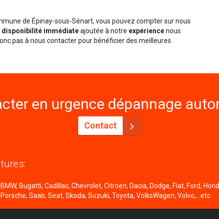
commune de Épinay-sous-Sénart, vous pouvez compter sur nous
e
disponibilité immédiate
ajoutée à notre
expérience
nous
onc pas à nous contacter pour bénéficier des meilleures
cter en urgence dépannage autom
Contact
tures:
MW, Bugatti, Cadillac, Chevrolet, Citroen, Dacia, Dodge, Fiat, Ford, Honda
 Porsche, Saab, Seat, Skoda, Suzuki, Toyota, VolksWagen, Volvo,...etc.