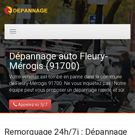
Toggle
navigation
Dépannage auto Fleury-
Mérogis (91700)
Votre véhicule est tombé en panne dans la commune
de Fleury-Mérogis 91700. Ne vous inquiétez pas ! Notre
équipe peut vous proposer un dépannage rapide et sûr.
Appelez ici 7j/7
Remorquage 24h/7j : Dépannage