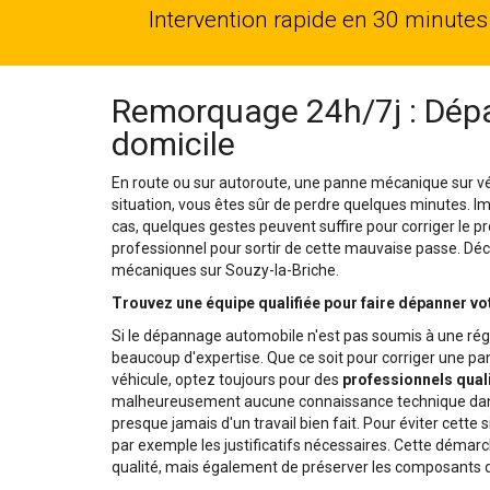
Intervention rapide en 30 minutes
Remorquage 24h/7j : Dépa
domicile
En route ou sur autoroute, une panne mécanique sur vé
situation, vous êtes sûr de perdre quelques minutes. 
cas, quelques gestes peuvent suffire pour corriger le pr
professionnel pour sortir de cette mauvaise passe. Déco
mécaniques sur Souzy-la-Briche.
Trouvez une équipe qualifiée pour faire dépanner vo
Si le dépannage automobile n'est pas soumis à une rég
beaucoup d'expertise. Que ce soit pour corriger une 
véhicule, optez toujours pour des
professionnels quali
malheureusement aucune connaissance technique dans 
presque jamais d'un travail bien fait. Pour éviter cette 
par exemple les justificatifs nécessaires. Cette démar
qualité, mais également de préserver les composants d