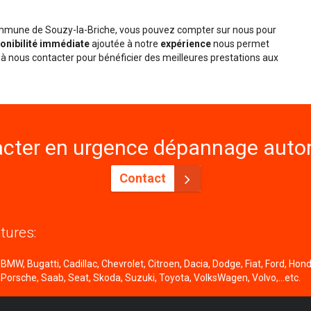
commune de Souzy-la-Briche, vous pouvez compter sur nous pour
onibilité immédiate
ajoutée à notre
expérience
nous permet
à nous contacter pour bénéficier des meilleures prestations aux
cter en urgence dépannage autom
Contact
tures:
MW, Bugatti, Cadillac, Chevrolet, Citroen, Dacia, Dodge, Fiat, Ford, Honda
 Porsche, Saab, Seat, Skoda, Suzuki, Toyota, VolksWagen, Volvo,...etc.