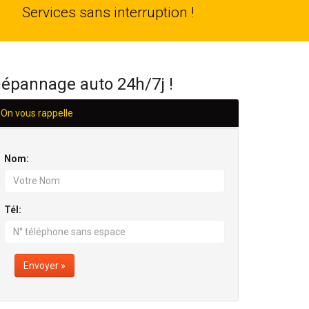
24
Services sans interruption !
H/24
épannage auto 24h/7j !
On vous rappelle
Nom:
Tél:
Envoyer »