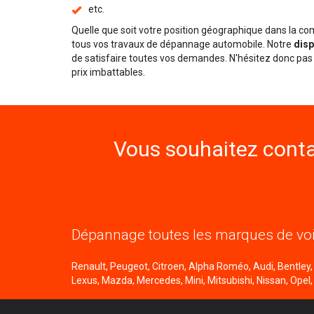
etc.
Quelle que soit votre position géographique dans la 
tous vos travaux de dépannage automobile. Notre
disp
de satisfaire toutes vos demandes. N'hésitez donc pas 
prix imbattables.
Vous souhaitez conta
Dépannage toutes les marques de voi
Renault, Peugeot, Citroen, Alpha Roméo, Audi, Bentley, B
Lexus, Mazda, Mercedes, Mini, Mitsubishi, Nissan, Opel,