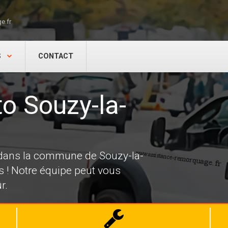
e.fr
S
CONTACT
o Souzy-la-
 dans la commune de Souzy-la-
s ! Notre équipe peut vous
r.
Dépannage