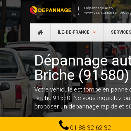
Dépannage Auto
www.assistance-remorquag
DÉPANNAGE
ÎLE-DE-FRANCE
SERVICE
AUTO
Dépannage aut
Briche (91580)
Votre véhicule est tombé en panne
Briche 91580. Ne vous inquiétez pa
proposer un dépannage rapide et sû
Tel
01 88 32 62 32