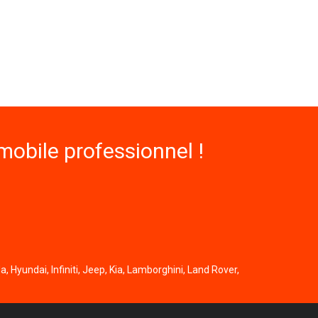
obile professionnel !
, Hyundai, Infiniti, Jeep, Kia, Lamborghini, Land Rover,