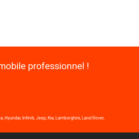
obile professionnel !
, Hyundai, Infiniti, Jeep, Kia, Lamborghini, Land Rover,