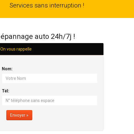
24
Services sans interruption !
H/24
épannage auto 24h/7j !
On vous rappelle
Nom:
Tél:
Envoyer »