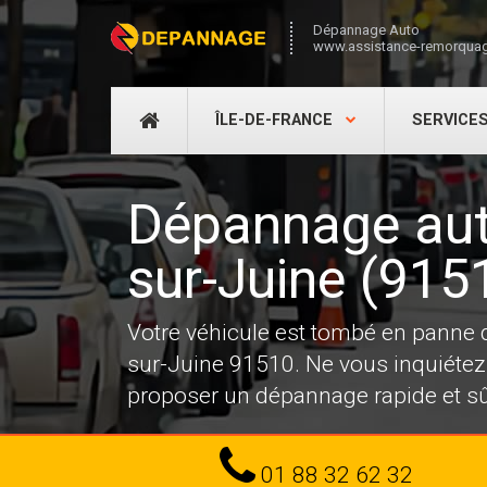
Dépannage Auto
www.assistance-remorquag
DÉPANNAGE
ÎLE-DE-FRANCE
SERVICE
AUTO
Dépannage auto
sur-Juine (915
Votre véhicule est tombé en panne
sur-Juine 91510. Ne vous inquiétez
proposer un dépannage rapide et sû
Tel
01 88 32 62 32