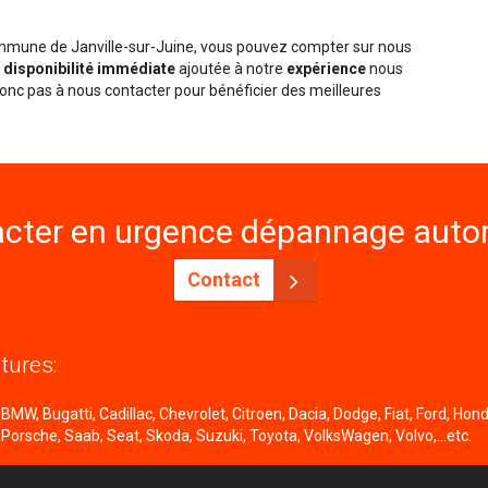
ommune de Janville-sur-Juine, vous pouvez compter sur nous
e
disponibilité immédiate
ajoutée à notre
expérience
nous
onc pas à nous contacter pour bénéficier des meilleures
cter en urgence dépannage autom
Contact
tures:
MW, Bugatti, Cadillac, Chevrolet, Citroen, Dacia, Dodge, Fiat, Ford, Honda
 Porsche, Saab, Seat, Skoda, Suzuki, Toyota, VolksWagen, Volvo,...etc.