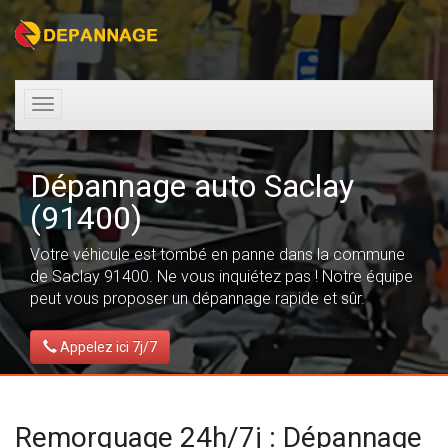
Toggle
navigation
Dépannage auto Saclay
(91400)
Votre véhicule est tombé en panne dans la commune
de Saclay 91400. Ne vous inquiétez pas ! Notre équipe
peut vous proposer un dépannage rapide et sûr.
Appelez ici 7j/7
Remorquage 24h/7j : Dépannage