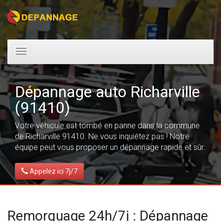
Toggle
navigation
Dépannage auto Richarville
(91410)
Votre véhicule est tombé en panne dans la commune
de Richarville 91410. Ne vous inquiétez pas ! Notre
équipe peut vous proposer un dépannage rapide et sûr.
Appelez ici 7j/7
Remorquage 24h/7j : Dépannage