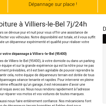
auto
Dépannage sur place !
ure à Villiers-le-Bel 7j/24h
D
eurs se dévoue jour et nuit pour vous offrir une assistance de
ter vos véhicules. Notre disponibilité est totale, et il vous suffit
uée un dépanneur expérimenté et qualifié pour réaliser votre
votre dépannage à Villiers-le-Bel (95400)
 de Villiers-le-Bel (95400), à votre domicile ou dans un parking
équipe et sur la grande expérience qui est la nôtre pour ne pas
ment prévisibles, et il est bien agréable de pouvoir reprendre la
rantir cela, notre équipe de dépanneurs terrain est dotée de tous
 dépannages séance tenante et rapides. Pour intervenir en pleine
même efficacité qu'un garage, il est nécessaire d'avoir une
el requis avec soi. Nous nous rendons rapidement à l'adresse
our réparer vos motos et vos voitures de toutes marques.
 aussi nous faire entièrement confiance. Nos mécaniciens font
on de dépanneurs terrain honnêtes et fiables dont nous