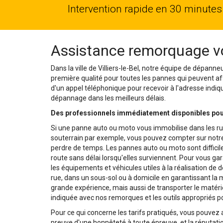
Intervention rapide en 30 minutes
Assistance remorquage voit
Dans la ville de Villiers-le-Bel, notre équipe de dépann
première qualité pour toutes les pannes qui peuvent affec
d'un appel téléphonique pour recevoir à l'adresse indiq
dépannage dans les meilleurs délais.
Des professionnels immédiatement disponibles pour 
Si une panne auto ou moto vous immobilise dans les rues
souterrain par exemple, vous pouvez compter sur notre 
perdre de temps. Les pannes auto ou moto sont difficile
route sans délai lorsqu'elles surviennent. Pour vous ga
les équipements et véhicules utiles à la réalisation de
rue, dans un sous-sol ou à domicile en garantissant la 
grande expérience, mais aussi de transporter le matéri
indiquée avec nos remorques et les outils appropriés p
Pour ce qui concerne les tarifs pratiqués, vous pouvez
preuve d'une honnêteté à toute épreuve, et la réputati