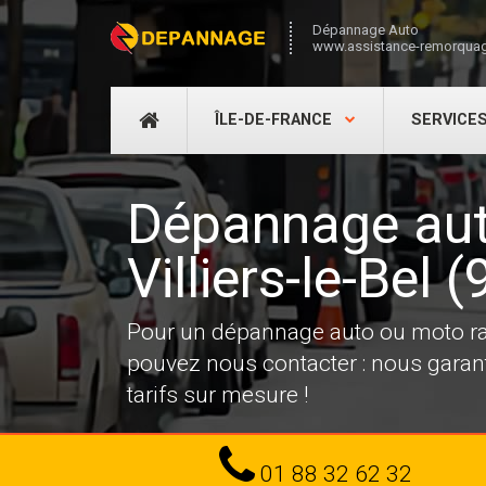
Dépannage Auto
www.assistance-remorquag
DÉPANNAGE
ÎLE-DE-FRANCE
SERVICE
AUTO
Dépannage aut
Villiers-le-Bel 
Pour un dépannage auto ou moto rapi
pouvez nous contacter : nous garanti
tarifs sur mesure !
Tel
01 88 32 62 32