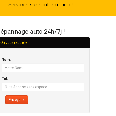
24
Services sans interruption !
H/24
épannage auto 24h/7j !
On vous rappelle
Nom:
Tél:
Envoyer »