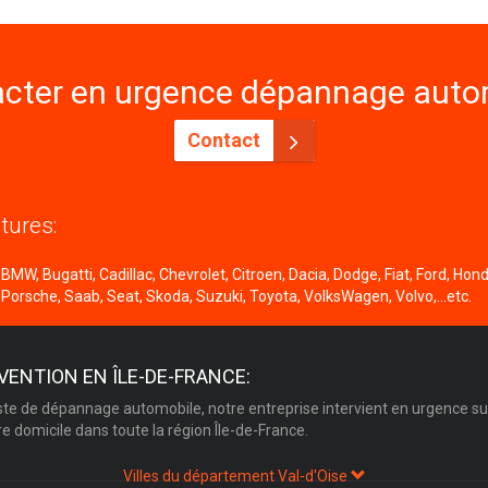
cter en urgence dépannage autom
Contact
tures:
MW, Bugatti, Cadillac, Chevrolet, Citroen, Dacia, Dodge, Fiat, Ford, Honda
 Porsche, Saab, Seat, Skoda, Suzuki, Toyota, VolksWagen, Volvo,...etc.
VENTION EN ÎLE-DE-FRANCE:
ste de dépannage automobile, notre entreprise intervient en urgence su
re domicile dans toute la région Île-de-France.
Villes du département Val-d'Oise