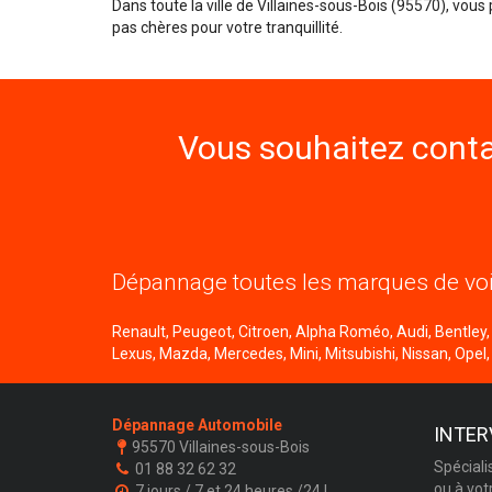
Dans toute la ville de Villaines-sous-Bois (95570), vous
pas chères pour votre tranquillité.
Vous souhaitez conta
Dépannage toutes les marques de voi
Renault, Peugeot, Citroen, Alpha Roméo, Audi, Bentley, B
Lexus, Mazda, Mercedes, Mini, Mitsubishi, Nissan, Opel,
Dépannage Automobile
INTER
95570 Villaines-sous-Bois
Spéciali
01 88 32 62 32
ou à vot
7 jours / 7 et 24 heures /24 !