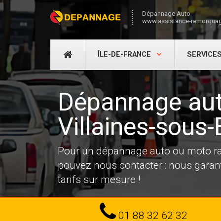
Dépannage Auto
www.assistance-remorquag
DÉPANNAGE
ÎLE-DE-FRANCE
SERVICE
AUTO
Dépannage aut
Villaines-sous
Pour un dépannage auto ou moto rap
pouvez nous contacter : nous garanti
tarifs sur mesure !
Tel
01 88 32 62 32