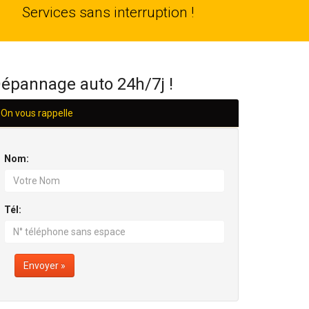
24
Services sans interruption !
H/24
épannage auto 24h/7j !
On vous rappelle
Nom:
Tél:
Envoyer »