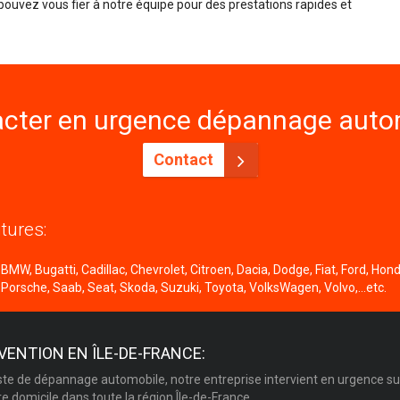
 pouvez vous fier à notre équipe pour des prestations rapides et
cter en urgence dépannage autom
Contact
tures:
MW, Bugatti, Cadillac, Chevrolet, Citroen, Dacia, Dodge, Fiat, Ford, Honda
 Porsche, Saab, Seat, Skoda, Suzuki, Toyota, VolksWagen, Volvo,...etc.
VENTION EN ÎLE-DE-FRANCE:
ste de dépannage automobile, notre entreprise intervient en urgence su
re domicile dans toute la région Île-de-France.