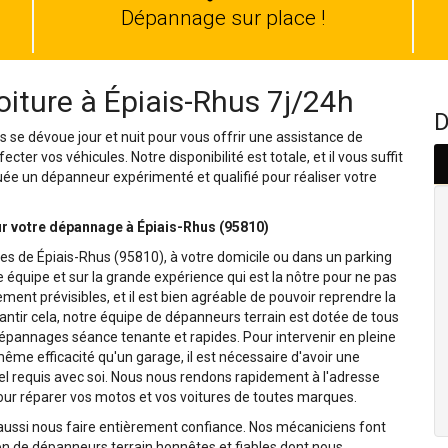
auto
Dépannage sur place !
iture à Épiais-Rhus 7j/24h
D
s se dévoue jour et nuit pour vous offrir une assistance de
ter vos véhicules. Notre disponibilité est totale, et il vous suffit
uée un dépanneur expérimenté et qualifié pour réaliser votre
r votre dépannage à Épiais-Rhus (95810)
es de Épiais-Rhus (95810), à votre domicile ou dans un parking
équipe et sur la grande expérience qui est la nôtre pour ne pas
ment prévisibles, et il est bien agréable de pouvoir reprendre la
rantir cela, notre équipe de dépanneurs terrain est dotée de tous
 dépannages séance tenante et rapides. Pour intervenir en pleine
même efficacité qu'un garage, il est nécessaire d'avoir une
el requis avec soi. Nous nous rendons rapidement à l'adresse
our réparer vos motos et vos voitures de toutes marques.
 aussi nous faire entièrement confiance. Nos mécaniciens font
on de dépanneurs terrain honnêtes et fiables dont nous