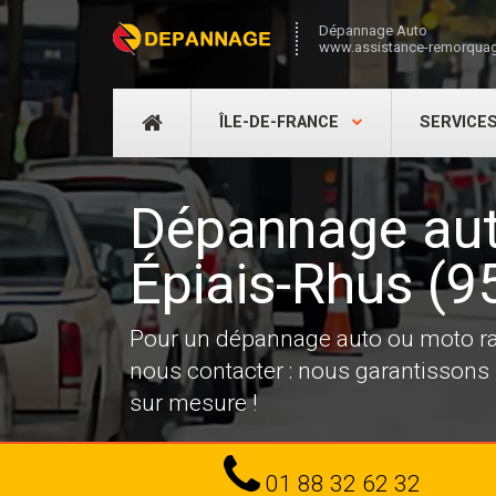
Dépannage Auto
www.assistance-remorquag
DÉPANNAGE
ÎLE-DE-FRANCE
SERVICE
AUTO
Dépannage aut
Épiais-Rhus (9
Pour un dépannage auto ou moto ra
nous contacter : nous garantissons ra
sur mesure !
Tel
01 88 32 62 32