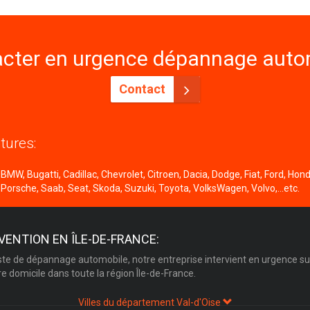
cter en urgence dépannage autom
Contact
tures:
MW, Bugatti, Cadillac, Chevrolet, Citroen, Dacia, Dodge, Fiat, Ford, Honda
 Porsche, Saab, Seat, Skoda, Suzuki, Toyota, VolksWagen, Volvo,...etc.
VENTION EN ÎLE-DE-FRANCE:
ste de dépannage automobile, notre entreprise intervient en urgence su
re domicile dans toute la région Île-de-France.
Villes du département Val-d'Oise