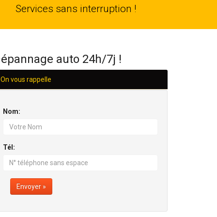
24
Services sans interruption !
H/24
épannage auto 24h/7j !
On vous rappelle
Nom:
Tél:
Envoyer »