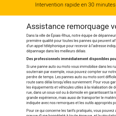
Intervention rapide en 30 minutes
Assistance remorquage vo
Dans la ville de Épiais-Rhus, notre équipe de dépanneur
première qualité pour toutes les pannes qui peuvent affec
d'un appel téléphonique pour recevoir à l'adresse indiq
dépannage dans les meilleurs délais.
Des professionnels immédiatement disponibles pou
Si une panne auto ou moto vous immobilise dans les ru
souterrain par exemple, vous pouvez compter sur notre 
perdre de temps. Les pannes auto ou moto sont difficile
route sans délai lorsqu'elles surviennent. Pour vous ga
les équipements et véhicules utiles à la réalisation de
rue, dans un sous-sol ou à domicile en garantissant la 
grande expérience, mais aussi de transporter le matéri
indiquée avec nos remorques et les outils appropriés p
Pour ce qui concerne les tarifs pratiqués, vous pouvez
preuve d'une honnêteté à toute épreuve, et la réputati