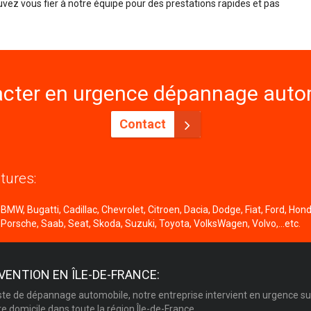
ouvez vous fier à notre équipe pour des prestations rapides et pas
cter en urgence dépannage autom
Contact
tures:
MW, Bugatti, Cadillac, Chevrolet, Citroen, Dacia, Dodge, Fiat, Ford, Honda
 Porsche, Saab, Seat, Skoda, Suzuki, Toyota, VolksWagen, Volvo,...etc.
VENTION EN ÎLE-DE-FRANCE:
ste de dépannage automobile, notre entreprise intervient en urgence su
re domicile dans toute la région Île-de-France.