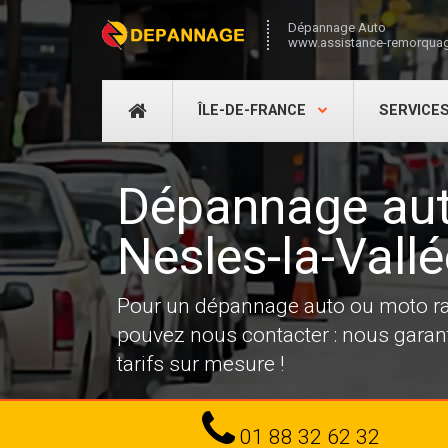
Dépannage Auto
www.assistance-remorquag
DÉPANNAGE
ÎLE-DE-FRANCE
SERVICE
AUTO
Dépannage aut
Nesles-la-Vall
Pour un dépannage auto ou moto rap
pouvez nous contacter : nous garanti
tarifs sur mesure !
Tel
01 88 32 62 32