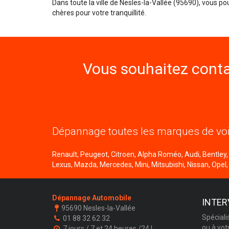
Dans toute la ville de Nesles-la-Vallée (95690), vous p
chères pour votre tranquillité.
Vous souhaitez conta
Dépannage toutes les marques de voi
Renault, Peugeot, Citroen, Alpha Roméo, Audi, Bentley, B
Lexus, Mazda, Mercedes, Mini, Mitsubishi, Nissan, Opel,
Dépannage Automobile
INTER
95690 Nesles-la-Vallée
Spéciali
01 88 32 62 32
ou à vot
7 jours / 7 et 24 heures /24 !