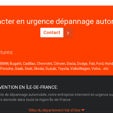
cter en urgence dépannage autom
Contact
tures:
MW, Bugatti, Cadillac, Chevrolet, Citroen, Dacia, Dodge, Fiat, Ford, Honda
 Porsche, Saab, Seat, Skoda, Suzuki, Toyota, VolksWagen, Volvo,...etc.
VENTION EN ÎLE-DE-FRANCE:
ste de dépannage automobile, notre entreprise intervient en urgence su
re domicile dans toute la région Île-de-France.
Villes du département Val-d'Oise