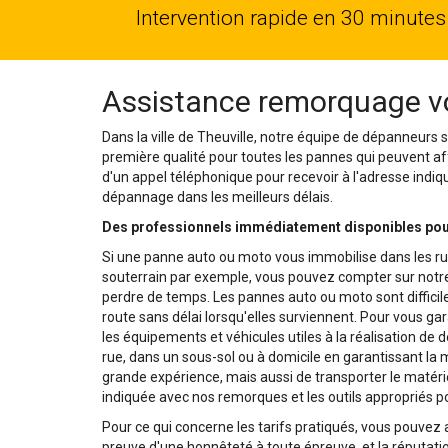
Intervention rapide en 30 minutes
Assistance remorquage voi
Dans la ville de Theuville, notre équipe de dépanneurs s
première qualité pour toutes les pannes qui peuvent affec
d'un appel téléphonique pour recevoir à l'adresse indiq
dépannage dans les meilleurs délais.
Des professionnels immédiatement disponibles pour
Si une panne auto ou moto vous immobilise dans les rue
souterrain par exemple, vous pouvez compter sur notre 
perdre de temps. Les pannes auto ou moto sont difficile
route sans délai lorsqu'elles surviennent. Pour vous ga
les équipements et véhicules utiles à la réalisation de
rue, dans un sous-sol ou à domicile en garantissant la 
grande expérience, mais aussi de transporter le matéri
indiquée avec nos remorques et les outils appropriés p
Pour ce qui concerne les tarifs pratiqués, vous pouvez
preuve d'une honnêteté à toute épreuve, et la réputati