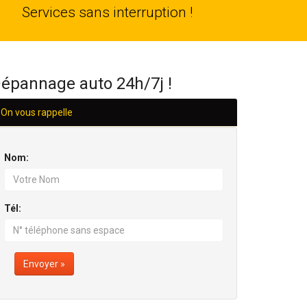
24
Services sans interruption !
H/24
épannage auto 24h/7j !
On vous rappelle
Nom:
Tél:
Envoyer »