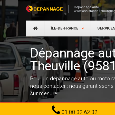
Dépannage Auto
www.assistance-remorquag
DÉPANNAGE
ÎLE-DE-FRANCE
SERVICE
AUTO
Dépannage aut
Theuville (958
Pour un dépannage auto ou moto ra
nous contacter : nous garantissons ra
sur mesure !
Tel
01 88 32 62 32