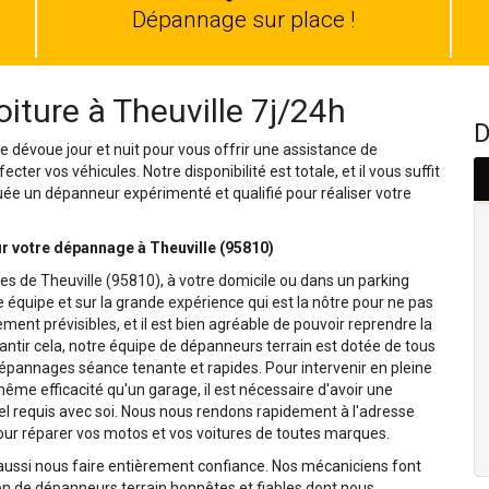
auto
Dépannage sur place !
ture à Theuville 7j/24h
D
e dévoue jour et nuit pour vous offrir une assistance de
ter vos véhicules. Notre disponibilité est totale, et il vous suffit
uée un dépanneur expérimenté et qualifié pour réaliser votre
 votre dépannage à Theuville (95810)
s de Theuville (95810), à votre domicile ou dans un parking
équipe et sur la grande expérience qui est la nôtre pour ne pas
ment prévisibles, et il est bien agréable de pouvoir reprendre la
rantir cela, notre équipe de dépanneurs terrain est dotée de tous
 dépannages séance tenante et rapides. Pour intervenir en pleine
même efficacité qu'un garage, il est nécessaire d'avoir une
el requis avec soi. Nous nous rendons rapidement à l'adresse
our réparer vos motos et vos voitures de toutes marques.
 aussi nous faire entièrement confiance. Nos mécaniciens font
on de dépanneurs terrain honnêtes et fiables dont nous