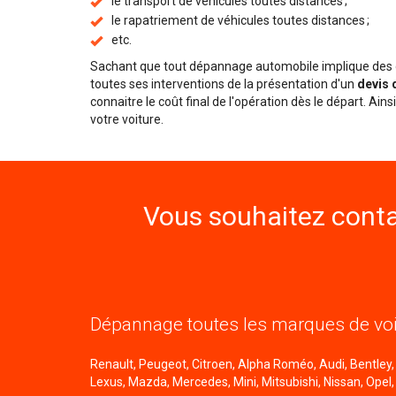
le transport de véhicules toutes distances ;
le rapatriement de véhicules toutes distances ;
etc.
Sachant que tout dépannage automobile implique des d
toutes ses interventions de la présentation d'un
devis 
connaitre le coût final de l'opération dès le départ. Ai
votre voiture.
Vous souhaitez conta
Dépannage toutes les marques de voi
Renault, Peugeot, Citroen, Alpha Roméo, Audi, Bentley, B
Lexus, Mazda, Mercedes, Mini, Mitsubishi, Nissan, Opel,