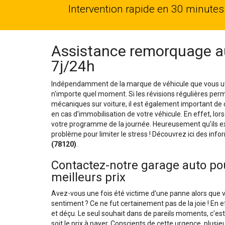
Intervention rapide en 30 minutes
Assistance remorquage a
7j/24h
Indépendamment de la marque de véhicule que vous util
n'importe quel moment. Si les révisions régulières per
mécaniques sur voiture, il est également important de 
en cas d'immobilisation de votre véhicule. En effet, lor
votre programme de la journée. Heureusement qu'ils ex
problème pour limiter le stress ! Découvrez ici des infor
(78120)
.
Contactez-notre garage auto pou
meilleurs prix
Avez-vous une fois été victime d'une panne alors que v
sentiment ? Ce ne fut certainement pas de la joie ! En 
et déçu. Le seul souhait dans de pareils moments, c'est
soit le prix à payer. Conscients de cette urgence, plu