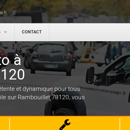
e.fr
S
CONTACT
o à
8120
tente et dynamique pour tous
le sur Rambouillet 78120, vous
Dépannage