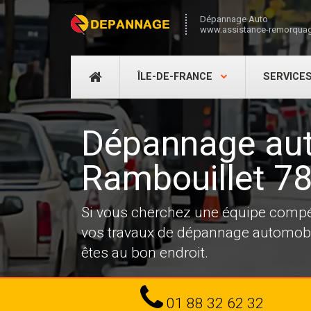
Dépannage Auto
www.assistance-remorquag
DÉPANNAGE
ÎLE-DE-FRANCE
SERVICE
AUTO
Dépannage aut
Rambouillet 7
Si vous cherchez une équipe compé
vos travaux de dépannage automobi
êtes au bon endroit.
Tel
01 88 32 62 32