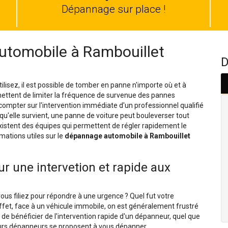
auto
Dépannage sur place !
utomobile à Rambouillet
D
isez, il est possible de tomber en panne n'importe où et à
mettent de limiter la fréquence de survenue des pannes
compter sur l'intervention immédiate d'un professionnel qualifié
squ'elle survient, une panne de voiture peut bouleverser tout
istent des équipes qui permettent de régler rapidement le
mations utiles sur le
dépannage automobile à Rambouillet
r une intervetion et rapide aux
ous filiez pour répondre à une urgence ? Quel fut votre
effet, face à un véhicule immobile, on est généralement frustré
 de bénéficier de l'intervention rapide d'un dépanneur, quel que
sieurs dépanneurs se proposent à vous dépanner.