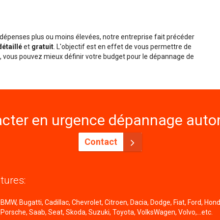
épenses plus ou moins élevées, notre entreprise fait précéder
détaillé
et
gratuit
. L'objectif est en effet de vous permettre de
nsi, vous pouvez mieux définir votre budget pour le dépannage de
cter en urgence dépannage autom
Contact
tures:
MW, Bugatti, Cadillac, Chevrolet, Citroen, Dacia, Dodge, Fiat, Ford, Honda
 Porsche, Saab, Seat, Skoda, Suzuki, Toyota, VolksWagen, Volvo,...etc.