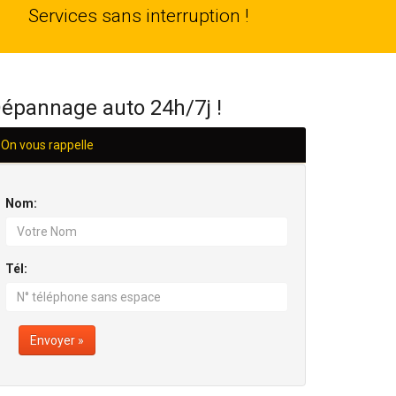
24
Services sans interruption !
H/24
épannage auto 24h/7j !
On vous rappelle
Nom:
Tél:
Envoyer »