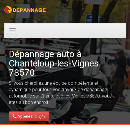
Toggle
navigation
Dépannage auto à
Chanteloup-les-Vignes
78570
Si vous cherchez une équipe compétente et
dynamique pour tous vos travaux de dépannage
automobile sur Chanteloup-les-Vignes 78570, vous
êtes au bon endroit.
Appelez ici 7j/7