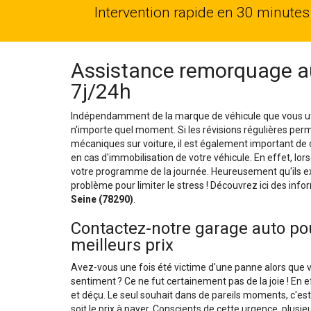
Intervention rapide en 30 minutes
Assistance remorquage au
7j/24h
Indépendamment de la marque de véhicule que vous util
n'importe quel moment. Si les révisions régulières per
mécaniques sur voiture, il est également important de 
en cas d'immobilisation de votre véhicule. En effet, lor
votre programme de la journée. Heureusement qu'ils ex
problème pour limiter le stress ! Découvrez ici des infor
Seine (78290)
.
Contactez-notre garage auto pou
meilleurs prix
Avez-vous une fois été victime d'une panne alors que v
sentiment ? Ce ne fut certainement pas de la joie ! En 
et déçu. Le seul souhait dans de pareils moments, c'est
soit le prix à payer. Conscients de cette urgence, plu