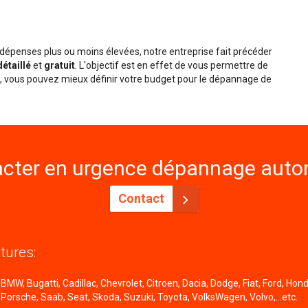
épenses plus ou moins élevées, notre entreprise fait précéder
détaillé
et
gratuit
. L'objectif est en effet de vous permettre de
nsi, vous pouvez mieux définir votre budget pour le dépannage de
cter en urgence dépannage autom
Contact
tures:
MW, Bugatti, Cadillac, Chevrolet, Citroen, Dacia, Dodge, Fiat, Ford, Honda
 Porsche, Saab, Seat, Skoda, Suzuki, Toyota, VolksWagen, Volvo,...etc.