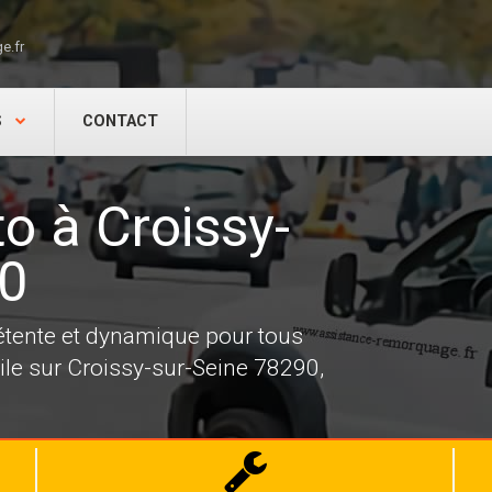
e.fr
S
CONTACT
o à Croissy-
90
tente et dynamique pour tous
le sur Croissy-sur-Seine 78290,
Dépannage