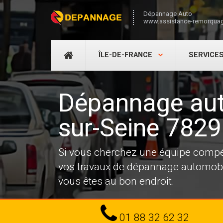
Dépannage Auto
www.assistance-remorquag
DÉPANNAGE
ÎLE-DE-FRANCE
SERVICE
AUTO
Dépannage aut
sur-Seine 782
Si vous cherchez une équipe compé
vos travaux de dépannage automobi
vous êtes au bon endroit.
Tel
01 88 32 62 32