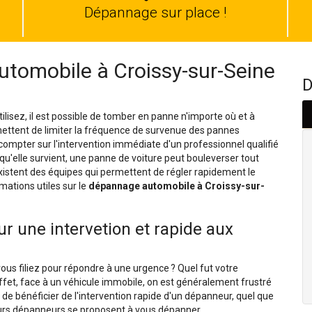
auto
Dépannage sur place !
tomobile à Croissy-sur-Seine
D
isez, il est possible de tomber en panne n'importe où et à
mettent de limiter la fréquence de survenue des pannes
compter sur l'intervention immédiate d'un professionnel qualifié
squ'elle survient, une panne de voiture peut bouleverser tout
istent des équipes qui permettent de régler rapidement le
mations utiles sur le
dépannage automobile à Croissy-sur-
r une intervetion et rapide aux
ous filiez pour répondre à une urgence ? Quel fut votre
effet, face à un véhicule immobile, on est généralement frustré
 de bénéficier de l'intervention rapide d'un dépanneur, quel que
sieurs dépanneurs se proposent à vous dépanner.