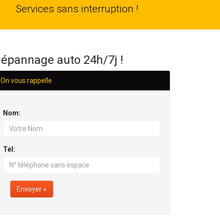
24
Services sans interruption !
H/24
épannage auto 24h/7j !
On vous rappelle
Nom:
Tél:
Envoyer »