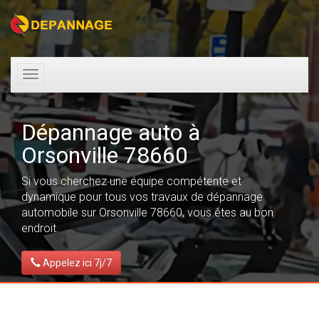
Toggle
navigation
Dépannage auto à
Orsonville 78660
Si vous cherchez une équipe compétente et
dynamique pour tous vos travaux de dépannage
automobile sur Orsonville 78660, vous êtes au bon
endroit.
Appelez ici 7j/7