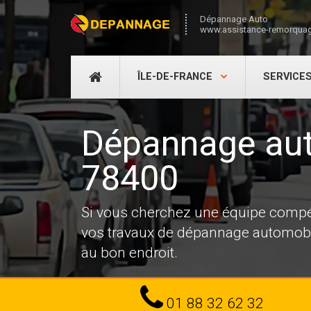
Dépannage Auto
www.assistance-remorquag
DÉPANNAGE
ÎLE-DE-FRANCE
SERVICE
AUTO
Dépannage aut
78400
Si vous cherchez une équipe compé
vos travaux de dépannage automobi
au bon endroit.
Tel
01 88 32 62 32