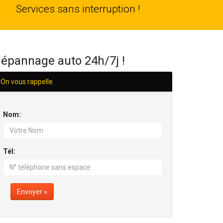
24
Services sans interruption !
H/24
épannage auto 24h/7j !
On vous rappelle
Nom:
Tél:
Envoyer »