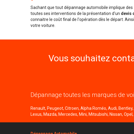
Sachant que tout dépannage automobile implique des d
toutes ses interventions de la présentation d'un
devis 
connaitre le coût final de l'opération dès le départ. Ai
votre voiture.
Vous souhaitez conta
Dépannage toutes les marques de voi
Renault, Peugeot, Citroen, Alpha Roméo, Audi, Bentley, B
Lexus, Mazda, Mercedes, Mini, Mitsubishi, Nissan, Opel,
Dépannage Automobile