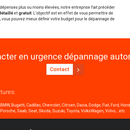
épenses plus ou moins élevées, notre entreprise fait précéder
détaillé
et
gratuit
. L'objectif est en effet de vous permettre de
nsi, vous pouvez mieux définir votre budget pour le dépannage de
cter en urgence dépannage autom
Contact
tures:
MW, Bugatti, Cadillac, Chevrolet, Citroen, Dacia, Dodge, Fiat, Ford, Honda
 Porsche, Saab, Seat, Skoda, Suzuki, Toyota, VolksWagen, Volvo,...etc.