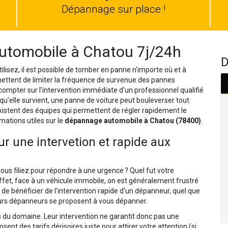
auto
Dépannage sur place !
utomobile à Chatou 7j/24h
D
isez, il est possible de tomber en panne n'importe où et à
mettent de limiter la fréquence de survenue des pannes
compter sur l'intervention immédiate d'un professionnel qualifié
squ'elle survient, une panne de voiture peut bouleverser tout
istent des équipes qui permettent de régler rapidement le
mations utiles sur le
dépannage automobile à Chatou (78400)
.
r une intervetion et rapide aux
ous filiez pour répondre à une urgence ? Quel fut votre
effet, face à un véhicule immobile, on est généralement frustré
 de bénéficier de l'intervention rapide d'un dépanneur, quel que
sieurs dépanneurs se proposent à vous dépanner.
 du domaine. Leur intervention ne garantit donc pas une
sent des tarifs dérisoires juste pour attirer votre attention (si