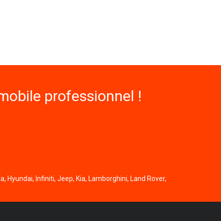
obile professionnel !
, Hyundai, Infiniti, Jeep, Kia, Lamborghini, Land Rover,