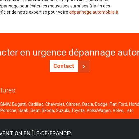
pannage pour éviter les mauvaises surprises à la fin des
ficier de notre expertise pour votre
dépannage automobile à
cter en urgence dépannage autom
Contact
tures:
MW, Bugatti, Cadillac, Chevrolet, Citroen, Dacia, Dodge, Fiat, Ford, Honda
 Porsche, Saab, Seat, Skoda, Suzuki, Toyota, VolksWagen, Volvo,...etc.
VENTION EN ÎLE-DE-FRANCE: