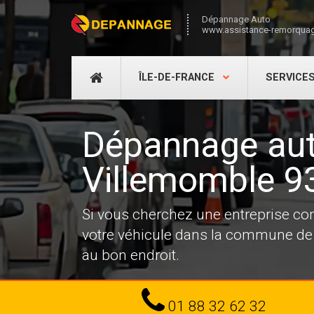
Dépannage Auto
www.assistance-remorquag
DÉPANNAGE
ÎLE-DE-FRANCE
SERVICE
AUTO
Dépannage au
Villemomble 9
Si vous cherchez une entreprise co
votre véhicule dans la commune de
au bon endroit.
Tel
01 88 32 62 32