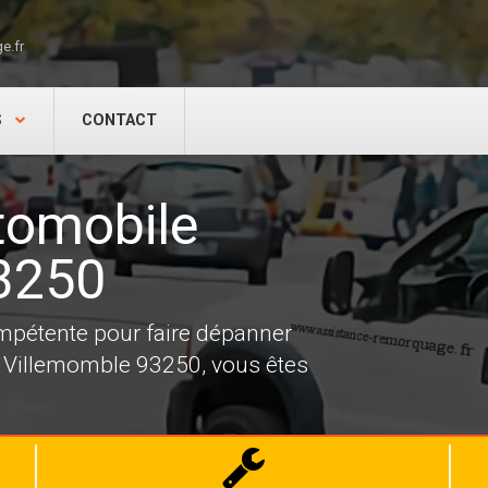
e.fr
S
CONTACT
tomobile
3250
mpétente pour faire dépanner
 Villemomble 93250, vous êtes
Dépannage