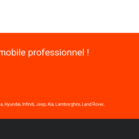
obile professionnel !
, Hyundai, Infiniti, Jeep, Kia, Lamborghini, Land Rover,