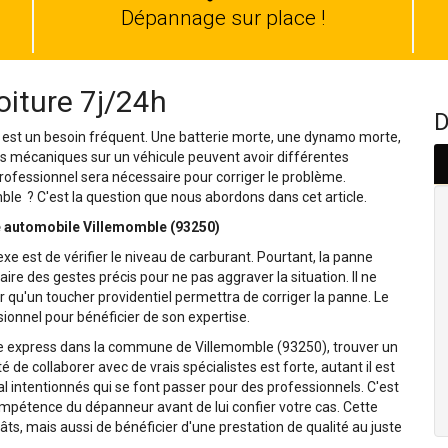
auto
Dépannage sur place !
iture 7j/24h
D
 est un besoin fréquent. Une batterie morte, une dynamo morte,
s mécaniques sur un véhicule peuvent avoir différentes
 professionnel sera nécessaire pour corriger le problème.
e ? C'est la question que nous abordons dans cet article.
e automobile Villemomble (93250)
exe est de vérifier le niveau de carburant. Pourtant, la panne
 faire des gestes précis pour ne pas aggraver la situation. Il ne
r qu'un toucher providentiel permettra de corriger la panne. Le
ionnel pour bénéficier de son expertise.
age express dans la commune de Villemomble (93250), trouver un
 de collaborer avec de vrais spécialistes est forte, autant il est
l intentionnés qui se font passer pour des professionnels. C'est
mpétence du dépanneur avant de lui confier votre cas. Cette
, mais aussi de bénéficier d'une prestation de qualité au juste