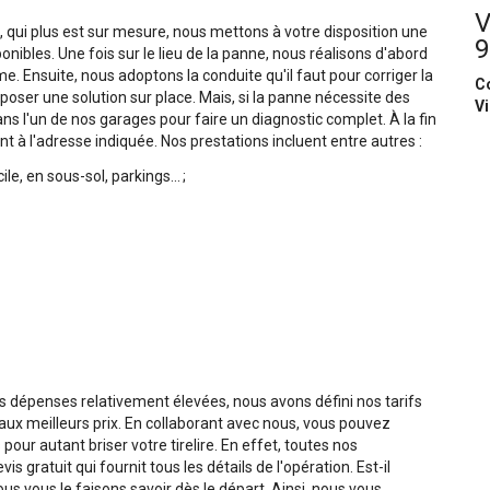
V
, qui plus est sur mesure, nous mettons à votre disposition une
9
ibles. Une fois sur le lieu de la panne, nous réalisons d'abord
. Ensuite, nous adoptons la conduite qu'il faut pour corriger la
C
oser une solution sur place. Mais, si la panne nécessite des
V
s l'un de nos garages pour faire un diagnostic complet. À la fin
t à l'adresse indiquée. Nos prestations incluent entre autres :
, en sous-sol, parkings... ;
 dépenses relativement élevées, nous avons défini nos tarifs
aux meilleurs prix. En collaborant avec nous, vous pouvez
our autant briser votre tirelire. En effet, toutes nos
 gratuit qui fournit tous les détails de l'opération. Est-il
us vous le faisons savoir dès le départ. Ainsi, nous vous