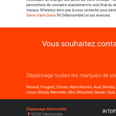
permettons de connaitre exactement le coût final du dé
travaux. N'hésitez donc pas à nous contacter pour béné
Seine-Saint-Denis
93 (Villemomble) et ses environs.
Vous souhaitez conta
Dépannage toutes les marques de voi
Renault, Peugeot, Citroen, Alpha Roméo, Audi, Bentley, B
Lexus, Mazda, Mercedes, Mini, Mitsubishi, Nissan, Opel,
Dépannage Automobile
INTER
93250 Villemomble