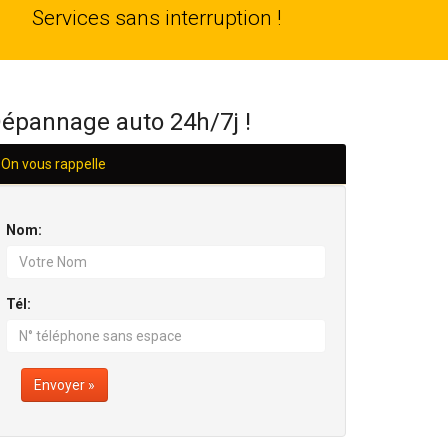
24
Services sans interruption !
H/24
épannage auto 24h/7j !
On vous rappelle
Nom:
Tél:
Envoyer »