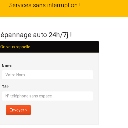
24
Services sans interruption !
H/24
épannage auto 24h/7j !
On vous rappelle
Nom:
Tél:
Envoyer »