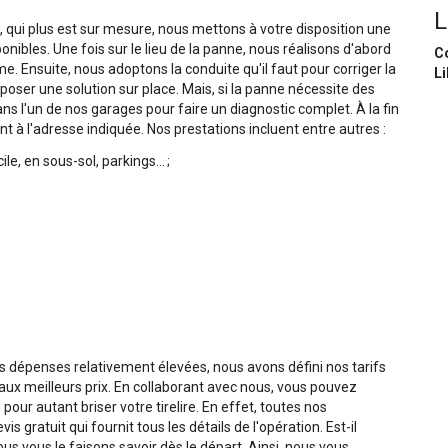
L
, qui plus est sur mesure, nous mettons à votre disposition une
ibles. Une fois sur le lieu de la panne, nous réalisons d'abord
C
. Ensuite, nous adoptons la conduite qu'il faut pour corriger la
Li
oser une solution sur place. Mais, si la panne nécessite des
s l'un de nos garages pour faire un diagnostic complet. À la fin
t à l'adresse indiquée. Nos prestations incluent entre autres :
, en sous-sol, parkings... ;
 dépenses relativement élevées, nous avons défini nos tarifs
aux meilleurs prix. En collaborant avec nous, vous pouvez
our autant briser votre tirelire. En effet, toutes nos
 gratuit qui fournit tous les détails de l'opération. Est-il
us vous le faisons savoir dès le départ. Ainsi, nous vous