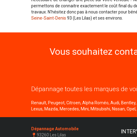
permettons de connaitre exactement le coût final du dé
travaux. N'hésitez donc pas à nous contacter pour béné
Seine-Saint-Denis
93 (Les Lilas) et ses environs.
Vous souhaitez conta
Dépannage toutes les marques de voi
Renault, Peugeot, Citroen, Alpha Roméo, Audi, Bentley, B
Lexus, Mazda, Mercedes, Mini, Mitsubishi, Nissan, Opel,
Dépannage Automobile
INTER
93260 Les Lilas