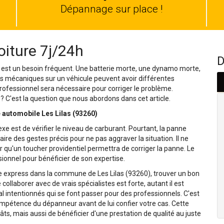
auto
Dépannage sur place !
iture 7j/24h
D
 est un besoin fréquent. Une batterie morte, une dynamo morte,
s mécaniques sur un véhicule peuvent avoir différentes
 professionnel sera nécessaire pour corriger le problème.
 C'est la question que nous abordons dans cet article.
 automobile Les Lilas (93260)
exe est de vérifier le niveau de carburant. Pourtant, la panne
 faire des gestes précis pour ne pas aggraver la situation. Il ne
r qu'un toucher providentiel permettra de corriger la panne. Le
ionnel pour bénéficier de son expertise.
ge express dans la commune de Les Lilas (93260), trouver un bon
collaborer avec de vrais spécialistes est forte, autant il est
l intentionnés qui se font passer pour des professionnels. C'est
mpétence du dépanneur avant de lui confier votre cas. Cette
, mais aussi de bénéficier d'une prestation de qualité au juste