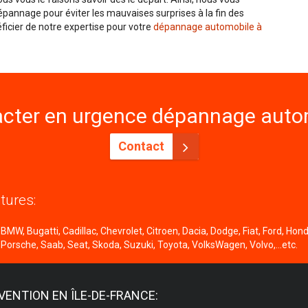
pannage pour éviter les mauvaises surprises à la fin des
ficier de notre expertise pour votre
dépannage automobile à
cter en urgence dépannage autom
Contact
tures:
MW, Bugatti, Cadillac, Chevrolet, Citroen, Dacia, Dodge, Fiat, Ford, Honda
 Porsche, Saab, Seat, Skoda, Suzuki, Toyota, VolksWagen, Volvo,...etc.
VENTION EN ÎLE-DE-FRANCE: