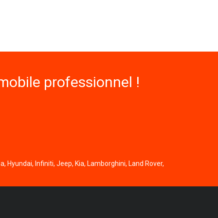
obile professionnel !
, Hyundai, Infiniti, Jeep, Kia, Lamborghini, Land Rover,