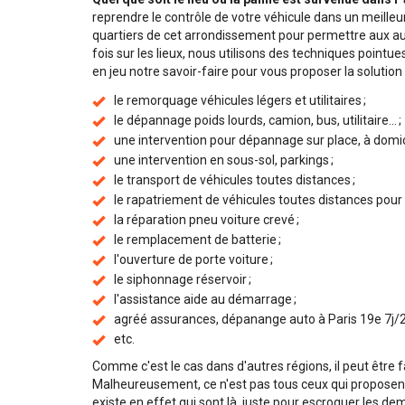
reprendre le contrôle de votre véhicule dans un meilleu
quartiers de cet arrondissement pour permettre aux au
fois sur les lieux, nous utilisons des techniques point
en jeu notre savoir-faire pour vous proposer la solutio
le remorquage véhicules légers et utilitaires ;
le dépannage poids lourds, camion, bus, utilitaire... ;
une intervention pour dépannage sur place, à domicile
une intervention en sous-sol, parkings ;
le transport de véhicules toutes distances ;
le rapatriement de véhicules toutes distances pour p
la réparation pneu voiture crevé ;
le remplacement de batterie ;
l'ouverture de porte voiture ;
le siphonnage réservoir ;
l'assistance aide au démarrage ;
agréé assurances, dépanange auto à Paris 19e 7j/2
etc.
Comme c'est le cas dans d'autres régions, il peut être 
Malheureusement, ce n'est pas tous ceux qui proposent d
existe en effet qui sont là, juste pour escroquer les d