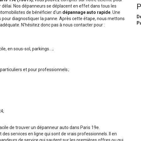
P
r délai. Nos dépanneurs se déplacent en effet dans tous les
tomobilistes de bénéficier d'un
dépannage auto rapide
. Une
D
ues pour diagnostiquer la panne. Après cette étape, nous mettons
Pa
n adéquate. N'hésitez donc pas à nous contacter pour :
, en sous-sol, parkings... ;
articuliers et pour professionnels ;
4;
facile de trouver un dépanneur auto dans Paris 19e.
es services en ligne qui sont de vrais professionnels. Il en
emandeurs de service qui sautent sur les premières offres ou qui