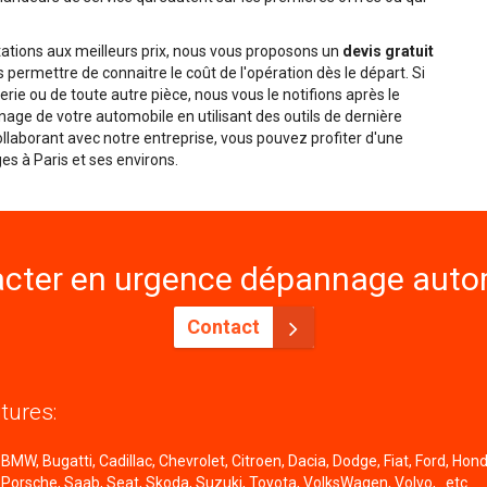
tations aux meilleurs prix, nous vous proposons un
devis gratuit
s permettre de connaitre le coût de l'opération dès le départ. Si
ie ou de toute autre pièce, nous vous le notifions après le
age de votre automobile en utilisant des outils de dernière
 collaborant avec notre entreprise, vous pouvez profiter d'une
es à Paris et ses environs.
cter en urgence dépannage autom
Contact
tures:
MW, Bugatti, Cadillac, Chevrolet, Citroen, Dacia, Dodge, Fiat, Ford, Honda
 Porsche, Saab, Seat, Skoda, Suzuki, Toyota, VolksWagen, Volvo,...etc.