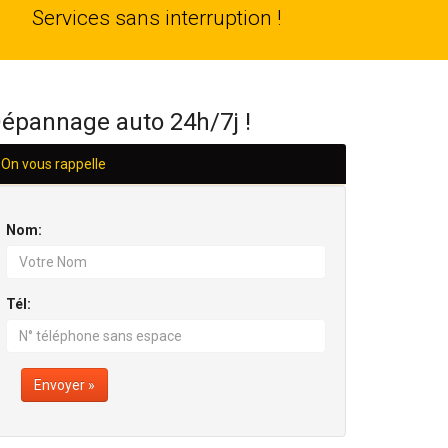
24
Services sans interruption !
H/24
épannage auto 24h/7j !
On vous rappelle
Nom:
Tél:
Envoyer »