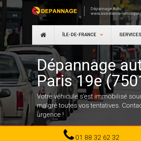
Dépannage Auto
www.assistance-remorquag
DÉPANNAGE
ÎLE-DE-FRANCE
SERVICE
AUTO
Dépannage au
Paris 19e (750
Votre véhicule s’est immobilisé sou
malgré toutes vos tentatives. Cont
urgence !
Tel
01 88 32 62 32