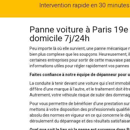
Intervention rapide en 30 minutes
Panne voiture à Paris 19e
domicile 7j/24h
Peu importe là où elle survient, une panne mécanique n'e
bien plus complexe que les soupçons. Heureusement, il 
certaines entreprises pour sortir de cette mauvaise p
informations utiles pour régler rapidement vos pannes 
Faites confiance à notre équipe de dépanneur pour un
La conduite à tenir devant une voiture qui s'est immobil
diffère d'une marque à l'autre, et le traitement doit êtr
Autrement, votre véhicule risque de subir des dommag
Pour vous permettre de bénéficier d'une prestation sur 
mettons à votre disposition des professionnels qualifiés
absolu des normes en vigueur en ce qui concerne le dé
déroulement du dépannage et des résultats satisfaisan
Quel que soit le lieu où la panne est survenue dans P