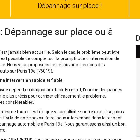
auto
Dépannage sur place !
 : Dépannage sur place ou à
D
st jamais bien accueillie. Selon le cas, le problème peut être
est possible de compter sur la promptitude d'intervention de
asse. Nous vous proposons de découvrir ci-dessous des
auto sur Paris 19e (75019).
e intervention rapide et fiable.
isée dépend du diagnostic établi. En effet, l'origine des pannes
e le plus précis pour corriger efficacement le problème.
es considérables.
mesure toutes les fois que vous sollicitez notre expertise, nous
. Forts de notre savoir-faire, nous intervenons dans le respect
pannage automobile à Paris 19e. Nous garantissons ainsi un bon
ts.
aris 19e (75019)
, vous pouvez compter sur notre célérité pour