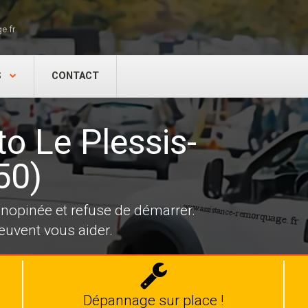
e.fr
S
CONTACT
o Le Plessis-
50)
 inopinée et refuse de démarrer.
uvent vous aider.
Dépannage
auto
Dépannage sur place !