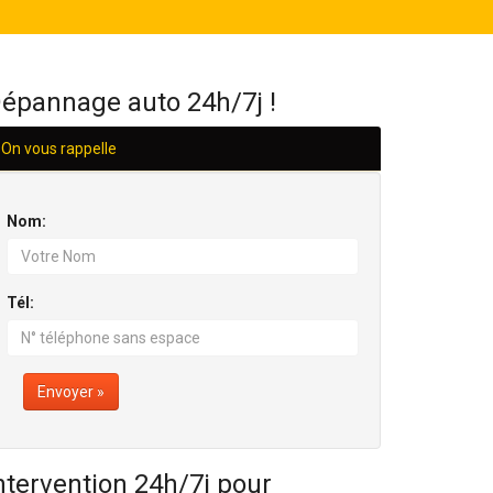
H/24
épannage auto 24h/7j !
On vous rappelle
Nom:
Tél:
Envoyer »
ntervention 24h/7j pour