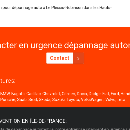
24h pour dépannage auto à Le Plessis-Robinson dans les Hauts-
cter en urgence dépannage autom
Contact
tures:
MW, Bugatti, Cadillac, Chevrolet, Citroen, Dacia, Dodge, Fiat, Ford, Honda
 Porsche, Saab, Seat, Skoda, Suzuki, Toyota, VolksWagen, Volvo,...etc.
VENTION EN ÎLE-DE-FRANCE:
ste de dépannage automobile, notre entreprise intervient en urgence su