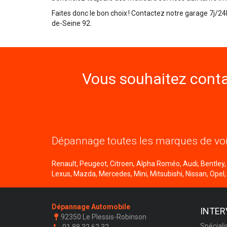
Faites donc le bon choix ! Contactez notre garage 7j/
de-Seine 92.
Vous souhaitez conta
Dépannage toutes les marques de voi
Renault, Peugeot, Citroen, Alpha Roméo, Audi, Bentley, B
Lexus, Mazda, Mercedes, Mini, Mitsubishi, Nissan, Opel,
Dépannage Automobile
INTER
92350 Le Plessis-Robinson
Spéciali