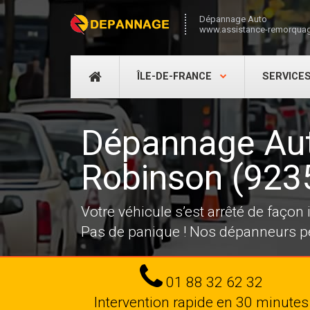
Dépannage Auto
www.assistance-remorquag
DÉPANNAGE
ÎLE-DE-FRANCE
SERVICE
AUTO
Dépannage Aut
Robinson (923
Votre véhicule s’est arrêté de façon
Pas de panique ! Nos dépanneurs pe
Tel
01 88 32 62 32
Intervention rapide en 30 minutes