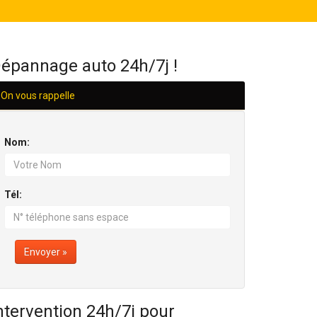
H/24
épannage auto 24h/7j !
On vous rappelle
Nom:
Tél:
Envoyer »
ntervention 24h/7j pour