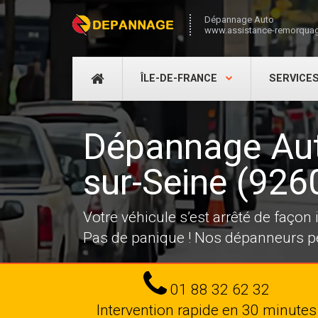
Dépannage Auto
www.assistance-remorquag
DÉPANNAGE
ÎLE-DE-FRANCE
SERVICE
AUTO
Dépannage Aut
sur-Seine (926
Votre véhicule s’est arrêté de façon
Pas de panique ! Nos dépanneurs pe
Tel
01 88 32 62 32
Intervention rapide en 30 minutes