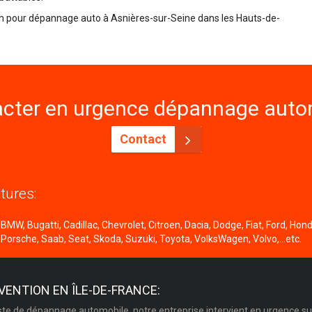
24h pour dépannage auto à Asnières-sur-Seine dans les Hauts-de-
cter en urgence dépannage autom
Contact
tures:
MW, Bugatti, Cadillac, Chevrolet, Citroen, Dacia, Dodge, Fiat, Ford, Honda
 Porsche, Saab, Seat, Skoda, Suzuki, Toyota, VolksWagen, Volvo,...etc.
VENTION EN ÎLE-DE-FRANCE:
ste de dépannage automobile, notre entreprise intervient en urgence su