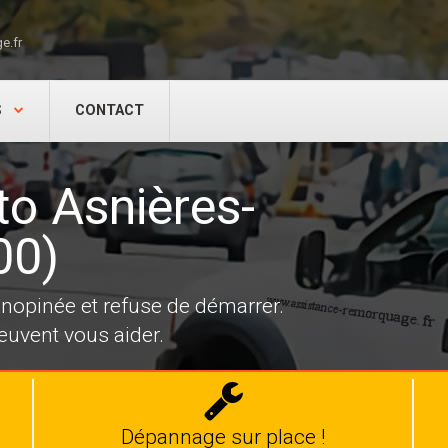
e.fr
S
CONTACT
o Asnières-
00)
 inopinée et refuse de démarrer.
uvent vous aider.
Dépannage
auto
Dépannage sur place !